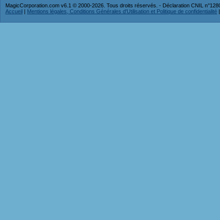
MagicCorporation.com v6.1 © 2000-2026. Tous droits réservés. - Déclaration CNIL n°12
Accueil
|
Mentions légales, Conditions Générales d'Utilisation et Politique de confidentialité