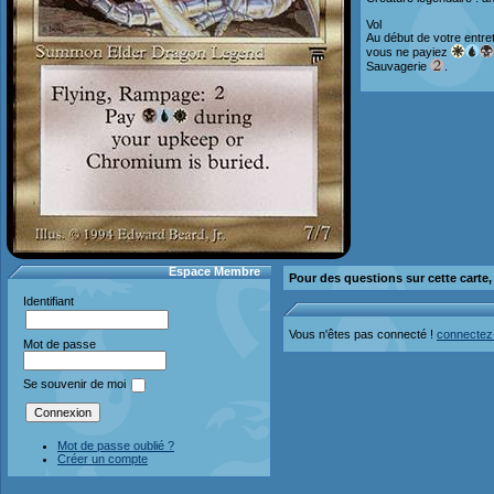
Vol
Au début de votre entre
vous ne payiez
Sauvagerie
.
Espace Membre
Pour des questions sur cette carte
Identifiant
Vous n'êtes pas connecté !
connectez
Mot de passe
Se souvenir de moi
Mot de passe oublié ?
Créer un compte