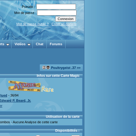
Pseudo :
Mot de passe :
Mot de passe oublié ?
-
Créer un compte
rts
Vidéos
Chat
Forums
Poultrygeist .37 >>
Infos sur cette Carte Magic
lued
- 36/94
Edward P. Beard, Jr.
er
Utilisation de la carte
mbos - Aucune Analyse de cette carte
Disponibilités :