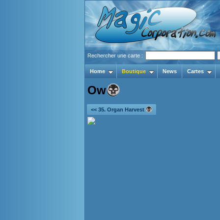
Rechercher une carte :
Home
Boutique
News
Cartes
Ow
<< 35. Organ Harvest