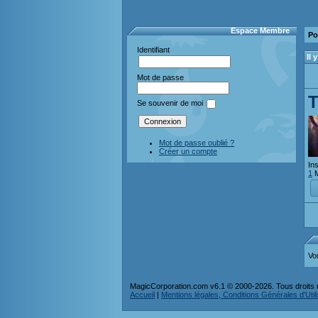
Espace Membre
Po
Identifiant
Il
Mot de passe
T
Se souvenir de moi
Mot de passe oublié ?
Créer un compte
Ins
1
M
Vo
MagicCorporation.com v6.1 © 2000-2026. Tous droits 
Accueil
|
Mentions légales, Conditions Générales d'Utilis