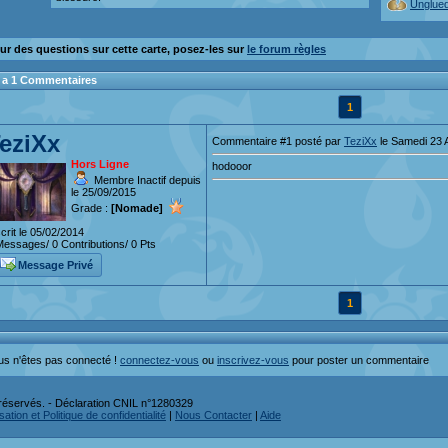
Unglue
ur des questions sur cette carte, posez-les sur
le forum règles
 y a 1 Commentaires
1
eziXx
Commentaire #1 posté par
TeziXx
le Samedi 23 
Hors Ligne
hodooor
Membre Inactif depuis
le 25/09/2015
Grade :
[Nomade]
crit le 05/02/2014
essages/ 0 Contributions/ 0 Pts
Message Privé
1
us n'êtes pas connecté !
connectez-vous
ou
inscrivez-vous
pour poster un commentaire
réservés. - Déclaration CNIL n°1280329
ation et Politique de confidentialité
|
Nous Contacter
|
Aide