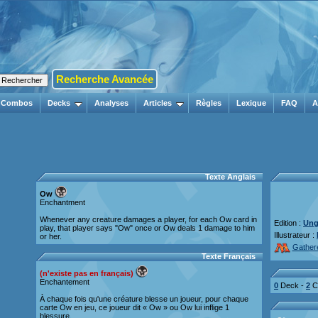
Recherche Avancée
Combos
Decks
Analyses
Articles
Règles
Lexique
FAQ
A
Texte Anglais
Ow
Enchantment
Whenever any creature damages a player, for each Ow card in
Edition :
Ung
play, that player says "Ow" once or Ow deals 1 damage to him
Illustrateur :
or her.
Gather
Texte Français
(n'existe pas en français)
Enchantement
0
Deck -
2
Co
À chaque fois qu'une créature blesse un joueur, pour chaque
carte Ow en jeu, ce joueur dit « Ow » ou Ow lui inflige 1
blessure.