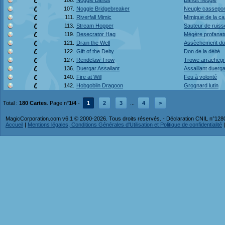
106.
Noggle Bandit
Bandit neugle
107.
Noggle Bridgebreaker
Neugle cassepo
111.
Riverfall Mimic
Mimique de la c
113.
Stream Hopper
Sauteur de ruis
119.
Desecrator Hag
Mégère profanat
121.
Drain the Well
Assèchement du 
122.
Gift of the Deity
Don de la déité
127.
Rendclaw Trow
Trowe arrachegri
136.
Duergar Assailant
Assaillant duerg
140.
Fire at Will
Feu à volonté
142.
Hobgoblin Dragoon
Grognard lutin
Total :
180 Cartes
. Page n°
1/4
-
1
2
3
...
4
>
MagicCorporation.com v6.1 © 2000-2026. Tous droits réservés. - Déclaration CNIL n°12
Accueil
|
Mentions légales, Conditions Générales d'Utilisation et Politique de confidentialité