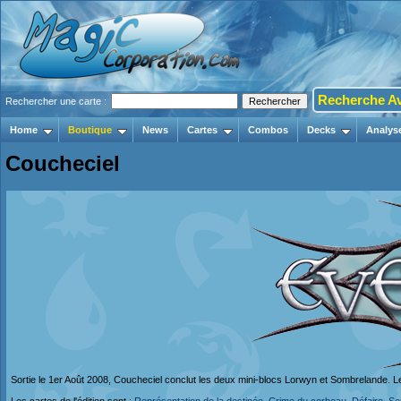
Recherche A
Rechercher une carte :
Home
Boutique
News
Cartes
Combos
Decks
Analys
Coucheciel
Sortie le 1er Août 2008, Coucheciel conclut les deux mini-blocs Lorwyn et Sombrelande. L