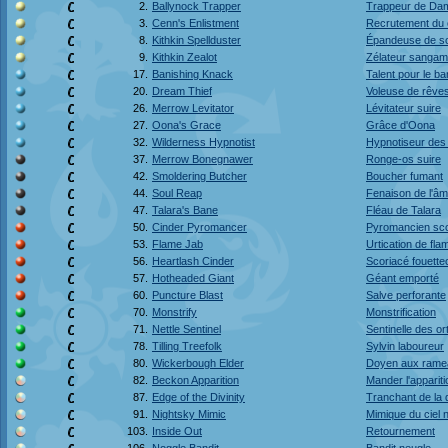
2.
Ballynock Trapper
Trappeur de Da
3.
Cenn's Enlistment
Recrutement du
8.
Kithkin Spellduster
Épandeuse de so
9.
Kithkin Zealot
Zélateur sangam
17.
Banishing Knack
Talent pour le b
20.
Dream Thief
Voleuse de rêve
26.
Merrow Levitator
Lévitateur suire
27.
Oona's Grace
Grâce d'Oona
32.
Wilderness Hypnotist
Hypnotiseur des 
37.
Merrow Bonegnawer
Ronge-os suire
42.
Smoldering Butcher
Boucher fumant
44.
Soul Reap
Fenaison de l'â
47.
Talara's Bane
Fléau de Talara
50.
Cinder Pyromancer
Pyromancien sco
53.
Flame Jab
Urtication de fl
56.
Heartlash Cinder
Scoriacé fouett
57.
Hotheaded Giant
Géant emporté
60.
Puncture Blast
Salve perforante
70.
Monstrify
Monstrification
71.
Nettle Sentinel
Sentinelle des or
78.
Tilling Treefolk
Sylvin laboureur
80.
Wickerbough Elder
Doyen aux ramea
82.
Beckon Apparition
Mander l'appariti
87.
Edge of the Divinity
Tranchant de la d
91.
Nightsky Mimic
Mimique du ciel 
103.
Inside Out
Retournement