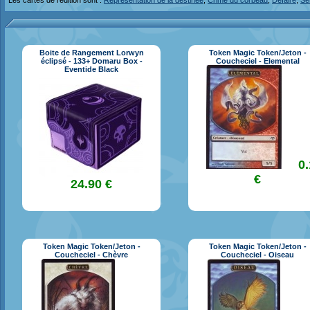
Les cartes de l'édition sont :
Représentation de la destinée
,
Crime du corbeau
,
Défaire
,
Sen
Boite de Rangement Lorwyn
Token Magic Token/Jeton -
éclipsé - 133+ Domaru Box -
Coucheciel - Elemental
Eventide Black
0
€
24.90 €
Token Magic Token/Jeton -
Token Magic Token/Jeton -
Coucheciel - Chèvre
Coucheciel - Oiseau