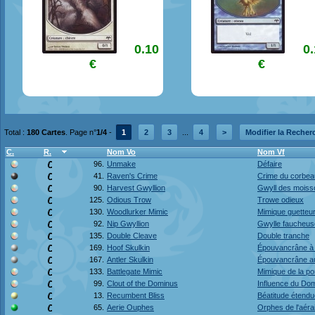
0.10
0
€
€
Total :
180 Cartes
. Page n°
1/4
-
1
2
3
...
4
>
Modifier la Recher
C.
R.
Nom Vo
Nom Vf
96.
Unmake
Défaire
41.
Raven's Crime
Crime du corbea
90.
Harvest Gwyllion
Gwyll des moiss
125.
Odious Trow
Trowe odieux
130.
Woodlurker Mimic
Mimique guetteur
92.
Nip Gwyllion
Gwylle faucheus
135.
Double Cleave
Double tranche
169.
Hoof Skulkin
Épouvancrâne à
167.
Antler Skulkin
Épouvancrâne a
133.
Battlegate Mimic
Mimique de la po
99.
Clout of the Dominus
Influence du Do
13.
Recumbent Bliss
Béatitude étendu
65.
Aerie Ouphes
Orphes de l'aéra