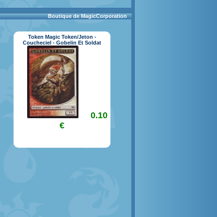
Boutique de MagicCorporation
Token Magic Token/Jeton -
Coucheciel - Gobelin Et Soldat
0.10
€