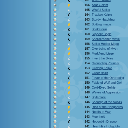
167.
Antler Skulkin
166.
Altar Golem
165.
Wistful Selkie
164.
Trapjaw Kelpie
163.
Sturdy Hatchling
162.
Spitting Image
161.
Snakeform
160.
Slippery Bogle
159.
Shorecrasher Mimic
158.
Selkie Hedge-Mage
157.
Overbeing of Myth
156.
Murkfiend Liege
155.
Invert the Skies
154.
Groundling Pouncer
153.
Grazing Kelpie
152.
Gilder Bairn
151.
Favor of the Overbeing
150.
Fable of Wolf and Owl
149.
Cold-Eyed Selkie
148.
Waves of Aggression
147.
Spitemare
146.
Scourge of the Nobilis
145.
Rise of the Hobgoblins
144.
Nobilis of War
143.
Moonhold
142.
Hobgoblin Dragoon
141.
Hearthfire Hobgoblin