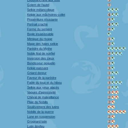
Épouvancrâne aux bois
Golem de l'autel
Selkie mélancolique
Kelpie aux mâchoires-collet
Progéniture résistante
Portrait craché
Forme du serpent
Bogle insaisissable
Mimique du rivage
Mage des haies selkie
Parèdre du Mythe
Noble féal de noirfiel
Inversion des cieux
Bondisseur goguelin
Kelpie paissant
Gniard doreur
Faveur de la parèdre
Fable du loup et du hibou
Selkie aux yeux glacés
Vagues d'agressivité
Cheval de malveillance
Plaie du Nobilis
Soulèvement des lutins
Nobilis de la guerre
Lune en suspension
Grognard lutin
Lutin âtrefeu