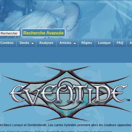
Recherche Avancée
Combos
Decks
Analyses
Articles
Règles
Lexique
FAQ
A
mini-blocs Lorwyn et Sombrelande. Les cartes hybrides prennent alors les couleurs opposées