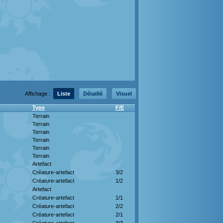
Affichage :
Liste
Détaillé
Visuel
Type
F/E
Terrain
Terrain
Terrain
Terrain
Terrain
Terrain
Artefact
Créature-artefact
3/2
Créature-artefact
1/2
Artefact
Créature-artefact
1/1
Créature-artefact
2/2
Créature-artefact
2/1