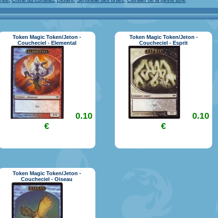
inée
,
Crime du corbeau
,
Défaire
,
Sentinelle des orties
,
Cavalier de la pleine lune
.
Token Magic Token/Jeton -
Token Magic Token/Jeton -
Coucheciel - Elemental
Coucheciel - Esprit
0.10
0.10
€
€
Token Magic Token/Jeton -
Coucheciel - Oiseau