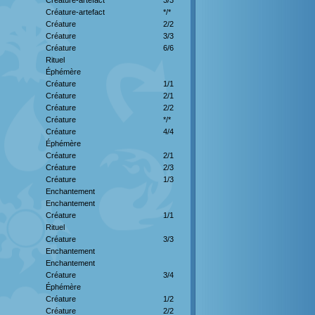
Créature-artefact
3/3
Créature-artefact
*/*
Créature
2/2
Créature
3/3
Créature
6/6
Rituel
Éphémère
Créature
1/1
Créature
2/1
Créature
2/2
Créature
*/*
Créature
4/4
Éphémère
Créature
2/1
Créature
2/3
Créature
1/3
Enchantement
Enchantement
Créature
1/1
Rituel
Créature
3/3
Enchantement
Enchantement
Créature
3/4
Éphémère
Créature
1/2
Créature
2/2