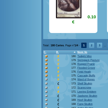
0.10
€
Total :
180 Cartes
. Page n°
1/4
-
1
2
3
...
C.
R.
Nom Vo
180.
Twilight Mire
179.
Springjack Pasture
178.
Rugged Prairie
177.
Flooded Grove
176.
Fetid Heath
175.
Cascade Bluffs
174.
Ward of Bones
173.
Shell Skulkin
172.
Scarecrone
171.
Leering Emblem
170.
Jawbone Skulkin
169.
Hoof Skulkin
168.
Fang Skulkin