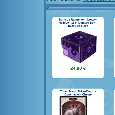
Les cartes de l'édition sont :
Représentation de la dest
Boite de Rangement Lorwyn
éclipsé - 133+ Domaru Box -
Eventide Black
24.90 €
Token Magic Token/Jeton -
Coucheciel - Chèvre