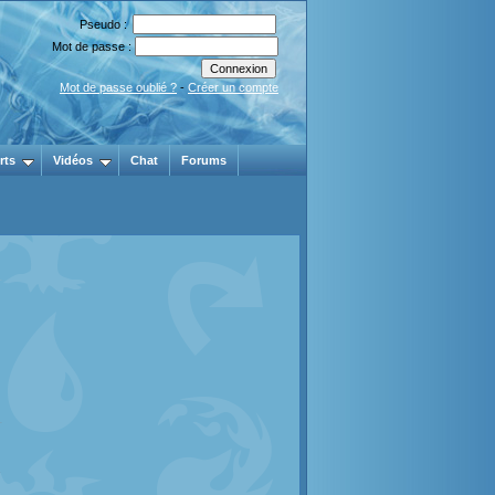
Pseudo :
Mot de passe :
Mot de passe oublié ?
-
Créer un compte
rts
Vidéos
Chat
Forums
.