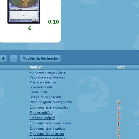
0.10
€
4
>
Modifier la Recherche
Nom Vf
Mana
Fondrière crépusculaire
Pâturage à sautelièvres
Prairie rocailleuse
Bosquet inondé
Lande fétide
Saillies de la cascade
Rune de garde d'ossements
Épouvancrâne à coquilles
Épouvrombière
Emblème méfiant
Épouvancrâne à mâchoires
Épouvancrâne à sabots
Épouvancrâne à crocs