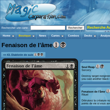
Recherche A
Rechercher une carte :
Home
Boutique
News
Cartes
Combos
Decks
Analys
Fenaison de l'âme
<< 43. Diablotin de suie
Soul Reap
Sorcery
Destroy target nongreen c
you cast another black s
Fenaison de l'âme
Rituel
Détruisez la créature no
points de vie si vous av