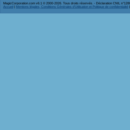
MagicCorporation.com v6.1 © 2000-2026. Tous droits réservés. - Déclaration CNIL n°12
Accueil
|
Mentions légales, Conditions Générales d'Utilisation et Politique de confidentialité