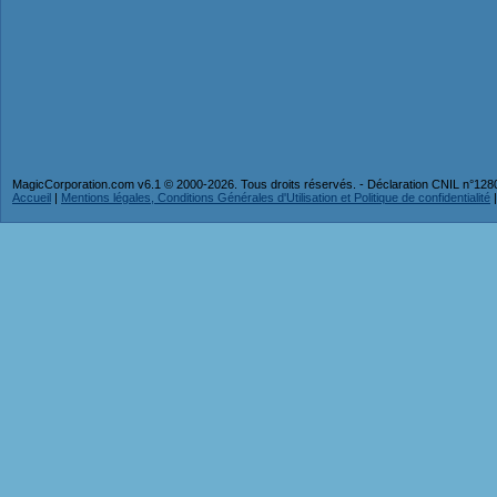
MagicCorporation.com v6.1 © 2000-2026. Tous droits réservés. - Déclaration CNIL n°12
Accueil
|
Mentions légales, Conditions Générales d'Utilisation et Politique de confidentialité