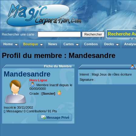
Recherche A
Rechercher une carte :
Home
Boutique
News
Cartes
Combos
Decks
Analys
Profil du membre : Mandesandre
Fiche du Membre
Mandesandre
Interet : Magi Jeux de rôles écriture
Signature :
Hors Ligne
Membre Inactif depuis le
00/00/0000
Grade :
[Sorcier]
Inscrit le 30/11/2002
0
Messages/ 0 Contributions/ 91 Pts
Message Privé