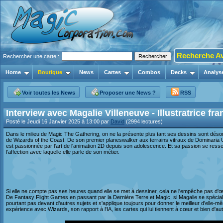
Recherche A
Rechercher une carte :
Home
Boutique
News
Cartes
Combos
Decks
Analys
Voir toutes les News
Proposer une News ?
RSS
Interview avec Magalie Villeneuve - Illustratrice fra
Posté le Jeudi 16 Janvier 2025 à 13:00 par
David
(2994 lectures)
Dans le milieu de Magic The Gathering, on ne la présente plus tant ses dessins sont désor
de Wizards of the Coast. De son premier planeswalker aux terrains vitraux de Dominaria U
est passionnée par l'art de l'animation 2D depuis son adolescence. Et sa passion se ress
l'affection avec laquelle elle parle de son métier.
Si elle ne compte pas ses heures quand elle se met à dessiner, cela ne l'empêche pas d'œu
De Fantasy Flight Games en passant par la Dernière Terre et Magic, si Magalie se spéciali
pourtant pas devant d'autres sujets et s'applique toujours pour donner le meilleur d'elle-m
expérience avec Wizards, son rapport à l'IA, les cartes qui lui tiennent à cœur et bien d'au