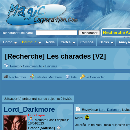
Recherche A
Rechercher une carte :
Home
Boutique
News
Cartes
Combos
Decks
Analys
[Recherche] Les charades [V2]
Forum
>
Communauté
>
Enigmes
Rechercher
Liste des Membres
Aide
Se Connecter
Utilisateur(s) présent(s) sur ce sujet :
et 0 invités
Lord_Darkmore
Envoyé par
Lord_Darkmore
le Jeu
Hors Ligne
Merci.
Membre Passif depuis le
18/04/2023
Je crée un nouveau topic puisqu'on est
Grade :
[Sortisan]
___________________