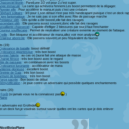
Chasseciel léonin
: Pareil,une 2/2 vol pour 2,c'est super.
Ange immaculé
: La carte qui achèvera l'ennemi.Les boost permettent de la dégager.
Pionnier elfe
: Pour accélérer le mana,et puis c'est une créature
Éléphant solitaire
: 3/3 pour 1,son défaut n'est pas très handicapant puisque c'est un deck ra
Tigre fantomatique
: Je ne sais pas si son effet avec Rite de passage marche
Prédateur slith
: Dès qu'elle a été boosté,elle fait des ravages
scendant slith
: Elle passera assez souvent,donc elle fait des ravages
ssaillante chasseciel
: Capable d'infliger 2 blessures par tour,il faut l'enchanter
Coureur soufflecape
: Permet de neutraliser une créature ennemie au moment de l'attaque.
Treille
: Bon bloqueur et accélérateur de mana,allez voir mon analyse
Éclaireur aboricole
: Elle passera souvent,un peu l'équivalent du faucon
ts (19):
Croissance de bataille
:boost définitif
Croissance gigantesque
: très bon boost
Sonner l'alerte
: au cas où j'aurai fait une attaque de masse
Charge féroce
: très bon boost avec le regard
Rite de passage
: en combinaison avec les boosts
Croissance luxuriante
: accélérateur de mana
ntienne glorieuse
: excellent boost
Étreinte de Gaia
: très bon boost
Armure de boisblanc
: très bon boost
Force sacrée
: Bon boost de début
Démystification
: Je joue contre un adversaire qui possède quelques enchantements
rains (20):
3
Forêt
(si jamais vous ne la connaissez pas
)
Plaine
 adversaire est Grofindel
st un deck fun,je voudrais surtout savoir quelles ont les cartes que je dois enlever
_________________
NicolBolasPlane