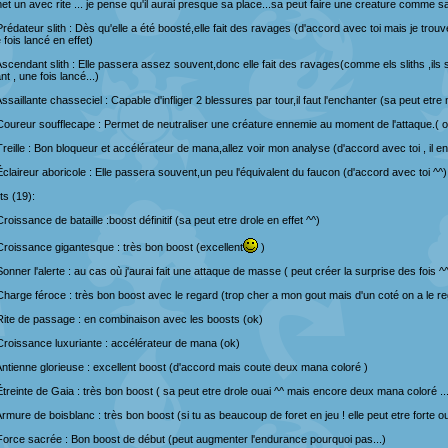
et un avec rite ... je pense qu'il aurai presque sa place...sa peut faire une creature comme sa
Prédateur slith : Dès qu'elle a été boosté,elle fait des ravages (d'accord avec toi mais je trou
 fois lancé en effet)
Ascendant slith : Elle passera assez souvent,donc elle fait des ravages(comme els sliths ,ils
nt , une fois lancé...)
Assaillante chasseciel : Capable d'infliger 2 blessures par tour,il faut l'enchanter (sa peut e
Coureur soufflecape : Permet de neutraliser une créature ennemie au moment de l'attaque.( o
Treille : Bon bloqueur et accélérateur de mana,allez voir mon analyse (d'accord avec toi , il 
Éclaireur aboricole : Elle passera souvent,un peu l'équivalent du faucon (d'accord avec toi ^^)
ts (19):
Croissance de bataille :boost définitif (sa peut etre drole en effet ^^)
Croissance gigantesque : très bon boost (excellent
)
Sonner l'alerte : au cas où j'aurai fait une attaque de masse ( peut créer la surprise des fois ^
Charge féroce : très bon boost avec le regard (trop cher a mon gout mais d'un coté on a le re
Rite de passage : en combinaison avec les boosts (ok)
Croissance luxuriante : accélérateur de mana (ok)
Antienne glorieuse : excellent boost (d'accord mais coute deux mana coloré )
Étreinte de Gaia : très bon boost ( sa peut etre drole ouai ^^ mais encore deux mana coloré ...
Armure de boisblanc : très bon boost (si tu as beaucoup de foret en jeu ! elle peut etre forte o
Force sacrée : Bon boost de début (peut augmenter l'endurance pourquoi pas...)