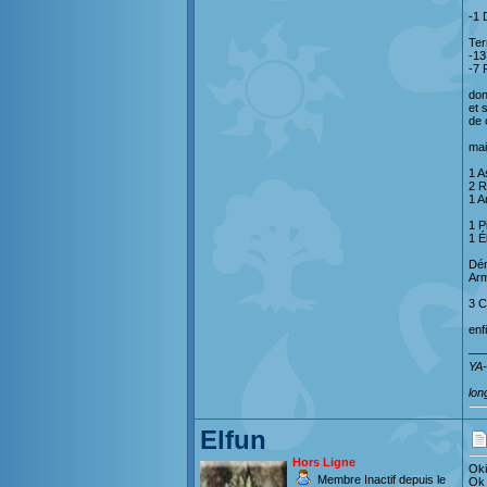
-1 
Ter
-13
-7 
don
et 
de 
mai
1 A
2 R
1 A
1 P
1 É
Dém
Arm
3 C
enf
__
YA-
lon
Elfun
Hors Ligne
Oki
Membre Inactif depuis le
Ok 