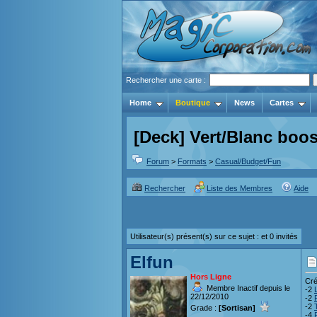
Rechercher une carte :
Home
Boutique
News
Cartes
[Deck] Vert/Blanc boos
Forum
>
Formats
>
Casual/Budget/Fun
Rechercher
Liste des Membres
Aide
Utilisateur(s) présent(s) sur ce sujet :
et 0 invités
Elfun
Hors Ligne
Cré
Membre Inactif depuis le
-2
22/12/2010
-2
-2
Grade :
[Sortisan]
-4