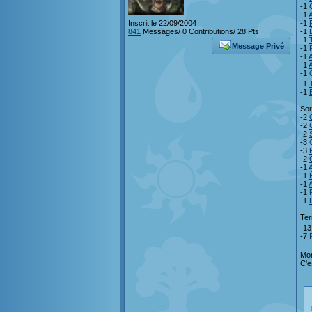
-1
-1
Inscrit le 22/09/2004
-1
841
Messages/ 0 Contributions/ 28 Pts
-1
-1
Message Privé
-1
-1
A
-1
A
-1
-1
-1
Sor
-2
-2
-2
-3
-3
-2
-1
A
-1
-1
-1
-1
Ter
-1
-7
Mon
C'e
__