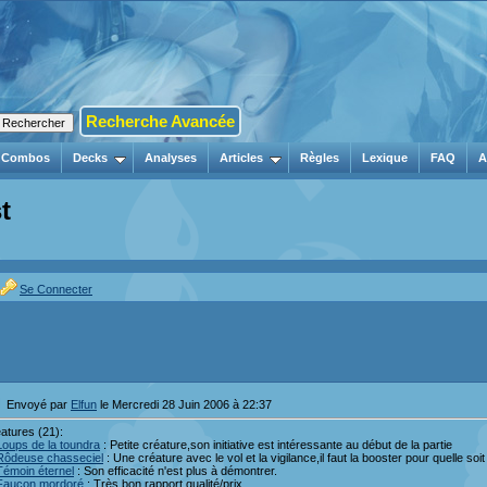
Recherche Avancée
Combos
Decks
Analyses
Articles
Règles
Lexique
FAQ
A
t
Se Connecter
Envoyé par
Elfun
le Mercredi 28 Juin 2006 à 22:37
atures (21):
Loups de la toundra
: Petite créature,son initiative est intéressante au début de la partie
Rôdeuse chasseciel
: Une créature avec le vol et la vigilance,il faut la booster pour quelle soit
Témoin éternel
: Son efficacité n'est plus à démontrer.
Faucon mordoré
: Très bon rapport qualité/prix