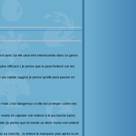
cord avec toi elle peut etre interessente dans ce genre
 plus efficace ( je pense que tu peut l'enlevé car tes
n jeu rapide (aggro) je pense qu'elle peut passer en
 mais c'est dangereux si elle est proteger contre tes
 moins en rajouter voir enlevé si le jeu tourne sans)
apide (je pense que lui merite un deck mono-vert enlevé
ue sa marche , tu enleve le marqueur puis apres tu en