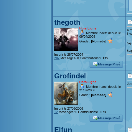
thegoth
Hors Ligne
a m
Membre Inactif depuis le
inv
09/04/2008
__
Grade :
[Nomade]
YA-
lon
Inscrit le 28/07/2004
207
Messages/ 0 Contributions/ 0 Pts
Message Privé
Grofindel
Hors Ligne
Je 
Membre Inactif depuis le
21/07/2006
Grade :
[Nomade]
Inscrit le 27/06/2006
12
Messages/ 0 Contributions/ 0 Pts
Message Privé
Elfun