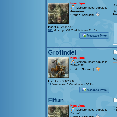
Hors Ligne
Oua
Membre Inactif depuis le
22/12/2010
Ok 
Tol
Grade :
[Sortisan]
__
Inscrit le 22/09/2004
841
Messages/ 0 Contributions/ 28 Pts
Message Privé
Grofindel
Hors Ligne
Je 
Membre Inactif depuis le
21/07/2006
Grade :
[Nomade]
Inscrit le 27/06/2006
12
Messages/ 0 Contributions/ 0 Pts
Message Privé
Elfun
Hors Ligne
Non
Membre Inactif depuis le
Cet
22/12/2010
__