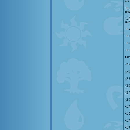
rem
-1 
une
-1 
ava
-1 
-1 
-1 
-1 
Sor
-2 
-2 
-2 
-3 
-3 
-2 
-1 
-1 
-1 
-1 