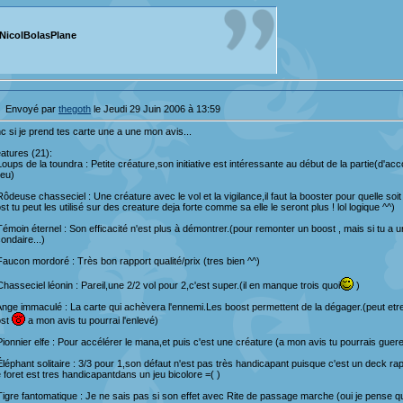
NicolBolasPlane
"En tant qu'excellent joueur je peux te garantir que non."
Envoyé par
thegoth
le Jeudi 29 Juin 2006 à 13:59
c si je prend tes carte une a une mon avis...
atures (21):
Loups de la toundra : Petite créature,son initiative est intéressante au début de la partie(d'ac
jeu)
Rôdeuse chasseciel : Une créature avec le vol et la vigilance,il faut la booster pour quelle soit
st tu peut les utilisé sur des creature deja forte comme sa elle le seront plus ! lol logique ^^)
Témoin éternel : Son efficacité n'est plus à démontrer.(pour remonter un boost , mais si tu a u
ondaire...)
Faucon mordoré : Très bon rapport qualité/prix (tres bien ^^)
Chasseciel léonin : Pareil,une 2/2 vol pour 2,c'est super.(il en manque trois quoi
)
Ange immaculé : La carte qui achèvera l'ennemi.Les boost permettent de la dégager.(peut etre
ost
a mon avis tu pourrai l'enlevé)
Pionnier elfe : Pour accélérer le mana,et puis c'est une créature (a mon avis tu pourrais guere
Éléphant solitaire : 3/3 pour 1,son défaut n'est pas très handicapant puisque c'est un deck r
 foret est tres handicapantdans un jeu bicolore =( )
Tigre fantomatique : Je ne sais pas si son effet avec Rite de passage marche (oui je pense q