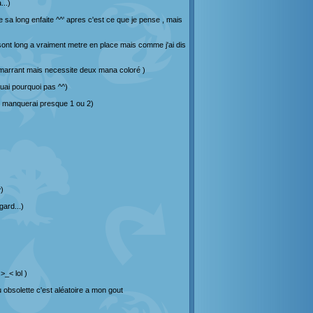
...)
ve sa long enfaite ^^' apres c'est ce que je pense , mais
 sont long a vraiment metre en place mais comme j'ai dis
tre marrant mais necessite deux mana coloré )
uai pourquoi pas ^^)
en manquerai presque 1 ou 2)
^)
gard...)
>_< lol )
u obsolette c'est aléatoire a mon gout