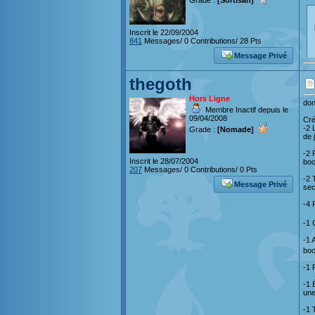
Grade :
[Sortisan]
Inscrit le 22/09/2004
841
Messages/ 0 Contributions/ 28 Pts
Message Privé
thegoth
Hors Ligne
don
Membre Inactif depuis le
09/04/2008
Cré
-2 
Grade :
[Nomade]
de 
-2 
Inscrit le 28/07/2004
boo
207
Messages/ 0 Contributions/ 0 Pts
-2 
Message Privé
sec
-4 
-1 
-1 
bo
-1 
-1 
une
-1 