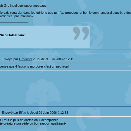
h Grofindel quel super message!
je vais regarder dans les éditions que tu m'as proposés,et bon je commanderai peut-être des
simir n'est pas mal non?
_________________
NicolBolasPlane
"En tant qu'excellent joueur je peux te garantir que non."
Envoyé par
Grofindel
le Jeudi 29 Juin 2006 à 12:11
pense que 4 faucons mordorer c'est un peu trop!
Envoyé par
Elfun
le Jeudi 29 Juin 2006 à 12:53
 il faut le plus de cartes en 4 exemplaires
te créature possède un bon rapport qualité/prix
_________________