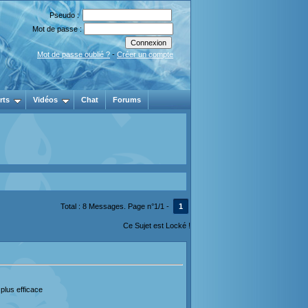
Pseudo :
Mot de passe :
Mot de passe oublié ?
-
Créer un compte
rts
Vidéos
Chat
Forums
Total : 8 Messages. Page n°1/1 -
1
Ce Sujet est Locké !
 plus efficace