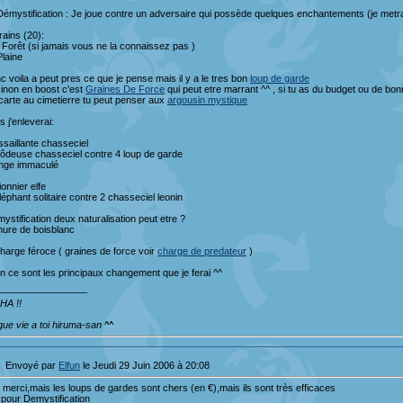
Démystification : Je joue contre un adversaire qui possède quelques enchantements (je metr
rains (20):
 Forêt (si jamais vous ne la connaissez pas )
Plaine
c voila a peut pres ce que je pense mais il y a le tres bon
loup de garde
sinon en boost c'est
Graines De Force
qui peut etre marrant ^^ , si tu as du budget ou de bon
carte au cimetierre tu peut penser aux
argousin mystique
s j'enleverai:
ssaillante chasseciel
ôdeuse chasseciel contre 4 loup de garde
nge immaculé
ionnier elfe
léphant solitaire contre 2 chasseciel leonin
ystification deux naturalisation peut etre ?
ure de boisblanc
harge féroce ( graines de force voir
charge de predateur
)
in ce sont les principaux changement que je ferai ^^
_________________
HA !!
gue vie a toi hiruma-san ^^
Envoyé par
Elfun
le Jeudi 29 Juin 2006 à 20:08
 merci,mais les loups de gardes sont chers (en €),mais ils sont très efficaces
pour Demystification