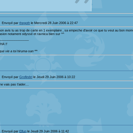
"En tant qu'excellent joueur je peux te garantir que non."
Envoyé par
thegoth
le Mercredi 28 Juin 2006 à 22:47
on avis tu as trop de carte en 1 exemplaire , sa empeche d'avoir ce que tu veut au bon momen
asion notament odyssé et ravnica bien sur ^^
_________________
HA !!
gue vie a toi hiruma-san ^^
Envoyé par
Grofindel
le Jeudi 29 Juin 2006 à 10:22
ne vais pas t'aider....
Envoyé par
Elfun
le Jeudi 29 Juin 2006 à 11:42