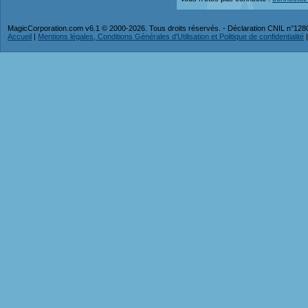
MagicCorporation.com v6.1 © 2000-2026. Tous droits réservés. - Déclaration CNIL n°12
Accueil
|
Mentions légales, Conditions Générales d'Utilisation et Politique de confidentialité