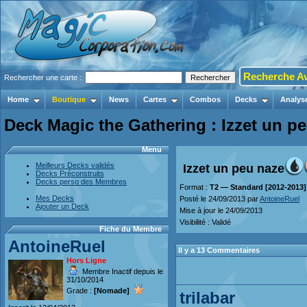
Recherche A
Rechercher une carte :
Home
Boutique
News
Cartes
Combos
Decks
Analys
Deck Magic the Gathering : Izzet un p
Menu
Meilleurs Decks validés
Izzet un peu naze
Decks Préconstruits
Decks perso des Membres
Format :
T2 — Standard [2012-2013]
Mes Decks
Posté le 24/09/2013 par
AntoineRuel
Ajouter un Deck
Mise à jour le 24/09/2013
Visibilité : Validé
Fiche du Membre
AntoineRuel
Il y a 13 Commentaires
Hors Ligne
Membre Inactif depuis le
31/10/2014
Grade :
[Nomade]
trilabar