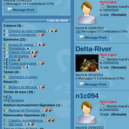
Inscrit le 12/04/2013
Hors Ligne
1
Messages/ 14 Contributions/ 0 Pts
Membre Inactif 
Message Privé
le 29/03/2024
Grade :
[Nomade]
Liste du Deck
Créature (8) :
Inscrit le 12/08/2013
4
Chimère au cœur magique
306
Messages/ 0 Contributions/ 0 Pts
4
Jeune pyromancien
Message Privé
Éphémère (22) :
4
Augure de vapeur
Delta-River
4
Promptitude
3
Charme d'Izzet
Hors Ligne
3
Jet de magma
Membre Inactif 
2
Choc
le 22/03/2015
3
Frappe foudroyante
3
Syncope
Grade :
[Nomade]
Terrain (4) :
Inscrit le 28/10/2011
4
Cheminées à vapeur
0
Messages/ 0 Contributions/ 0 Pts
Rituel (3) :
Message Privé
3
Mortiers de Mizzium
Terrain de base (19) :
n1c094
9
Île
10
Montagne
Hors Ligne
Artefact-enchantement légendaire (1) :
Membre Inactif 
le 20/04/2022
1
Marteau de Purphoros
Grade :
[Nomade]
Planeswalker légendaire (3) :
2
Chandra, pyromaîtresse
1
Ral Zarek
Inscrit le 24/06/2010