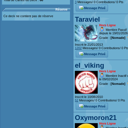
Total de Cartes du Deck :
60
3
Messages/ 0 Contributions/ 0 Pts
Message Privé
Réserve
Ce deck ne contient pas de réserve
Taraviel
Hors Ligne
Membre Passif
depuis le 19/01/2026
Grade :
[Nomade]
Inscrit le 21/01/2013
1202
Messages/ 0 Contributions/ 0 Pt
Message Privé
el_viking
Hors Ligne
Membre Inactif 
le 09/02/2024
Grade :
[Nomade]
Inscrit le 10/08/2010
52
Messages/ 0 Contributions/ 0 Pts
Message Privé
Oxymoron21
Hors Ligne