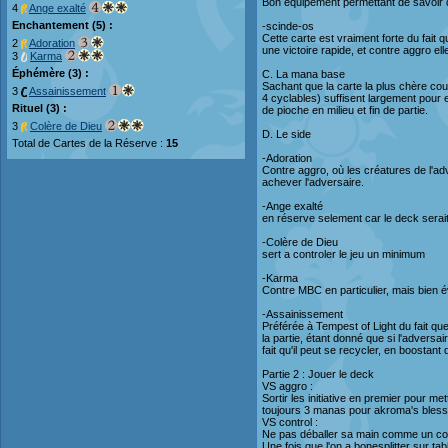
Bon équipement permettant de savoir q
4
Ange exalté
Enchantement (5) :
-scinde-os
Cette carte est vraiment forte du fait
2
Adoration
une victoire rapide, et contre aggro ell
3
Karma
Éphémère (3) :
C. La mana base
Sachant que la carte la plus chère cout
3
Assainissement
4 cyclables) suffisent largement pour
Rituel (3) :
de pioche en milieu et fin de partie.
3
Colère de Dieu
D. Le side
Total de Cartes de la Réserve :
15
-Adoration
Contre aggro, où les créatures de l'a
achever l'adversaire.
-Ange exalté
en réserve selement car le deck serait
-Colère de Dieu
sert a controler le jeu un minimum
-Karma
Contre MBC en particulier, mais bien 
-Assainissement
Préférée à Tempest of Light du fait que
la partie, étant donné que si l'adversa
fait qu'il peut se recycler, en boostan
Partie 2 : Jouer le deck
VS aggro :
Sortir les initiative en premier pour me
toujours 3 manas pour akroma's bless
VS control :
Ne pas déballer sa main comme un con,
Une fois que l'on a bonesplitter sur ta