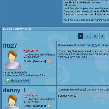
problème (anti bête de masse)
VS combo
Là, il faut aller le plus vite possible
l'on peut sans crainte (à priori) débal
l'on peut se limiter à 3 créatures sur t
pour ceux qui dise que j'ai copier ce
Il y a 36 Commentaires
1
2
3
4
fftt27
Commentaire #36 posté par
fftt27
le Diman
Hors Ligne
c'est vrai qu'il manque lion des savane et
poser tour 1 d'utile(même si ca fait beauco
Membre Inactif depuis
chef de guerre daru en +.
le 27/08/2007
Grade :
[Nomade]
Inscrit le 06/09/2006
23
Messages/ 0 Contributions/ 0 Pts
Message Privé
danny_l
Commentaire #35 posté par
danny_l
le Jeu
Hors Ligne
Bon deck 10/10
Membre Inactif depuis
le 14/07/2005
Grade :
[Nomade]