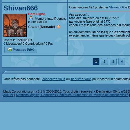
Shivan666
Commentaire #27 posté par
Shivan666
le 
Hors Ligne
Assez pourri ...
lions des savanes ou est tu ??????
Membre Inactif depuis
tas voulu le faire original ????
le 00/00/0000
et ben il l'est le lions des savanes est meme
Grade :
[Nomade]
ah oui comment sa ce fait que : le comment
exactement le même que le deck knigth soldi
Inscrit le 15/10/2003
0
Messages/ 0 Contributions/ 0 Pts
Message Privé
1
2
3
4
Vous n'êtes pas connecté !
connectez-vous
ou
inscrivez-vous
pour poster un commentai
MagicCorporation.com v6.1 © 2000-2026. Tous droits réservés. - Déclaration CNIL n°12
Accueil
|
Mentions légales, Conditions Générales d'Utilisation et Politique de confidentialité