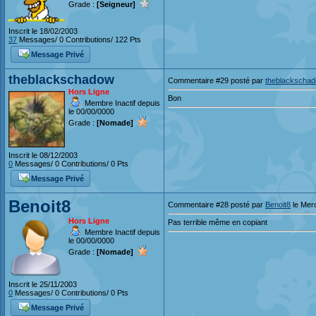
Grade :
[Seigneur]
Inscrit le 18/02/2003
37
Messages/ 0 Contributions/ 122 Pts
Message Privé
theblackschadow
Commentaire #29 posté par
theblackscha
Hors Ligne
Bon
Membre Inactif depuis
le 00/00/0000
Grade :
[Nomade]
Inscrit le 08/12/2003
0
Messages/ 0 Contributions/ 0 Pts
Message Privé
Benoit8
Commentaire #28 posté par
Benoit8
le Mer
Hors Ligne
Pas terrible même en copiant
Membre Inactif depuis
le 00/00/0000
Grade :
[Nomade]
Inscrit le 25/11/2003
0
Messages/ 0 Contributions/ 0 Pts
Message Privé