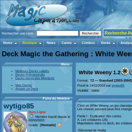
Recherche A
Rechercher une carte :
Home
Boutique
News
Cartes
Combos
Decks
Analys
Deck Magic the Gathering : White Wee
Menu
Meilleurs Decks validés
White Weeny 1.2
Decks Préconstruits
Decks perso des Membres
Format :
T2 — Standard [2003-2004]
Mes Decks
Posté le 14/11/2003 par
wytigo85
Ajouter un Deck
Visibilité : Validé
Fiche du Membre
wytigo85
C'est un White Weeny, un jeu classique
Les choses peuvent peut-être changer a
Hors Ligne
Partie I : Explication des cartes
Membre Inactif depuis le
A. Les créatures (26)
00/00/0000
Majoritaires dans ce deck, les créatur
Grade :
[Nomade]
-Elémental de l'Aube