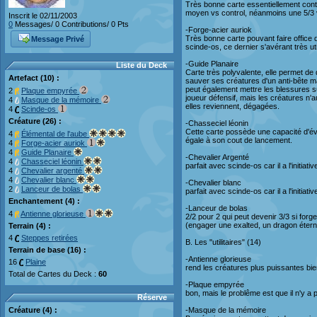
Très bonne carte essentiellement contr
moyen vs control, néanmoins une 5/3 v
Inscrit le 02/11/2003
0
Messages/ 0 Contributions/ 0 Pts
-Forge-acier auriok
Très bonne carte pouvant faire office 
Message Privé
scinde-os, ce dernier s'avérant très uti
-Guide Planaire
Liste du Deck
Carte très polyvalente, elle permet de
Artefact (10) :
sauver ses créatures d'un anti-bête m
peut également mettre les blessures sur
2
Plaque empyrée
joueur défensif, mais les créatures n'a
4
Masque de la mémoire
elles reviennent, dégagées.
4
Scinde-os
Créature (26) :
-Chasseciel léonin
Cette carte possède une capacité d'éva
4
Élémental de l'aube
égale à son cout de lancement.
4
Forge-acier auriok
4
Guide Planaire
-Chevalier Argenté
4
Chasseciel léonin
parfait avec scinde-os car il a l'initia
4
Chevalier argenté
4
Chevalier blanc
-Chevalier blanc
2
Lanceur de bolas
parfait avec scinde-os car il a l'initia
Enchantement (4) :
-Lanceur de bolas
4
Antienne glorieuse
2/2 pour 2 qui peut devenir 3/3 si forg
(engager une exalted, un dragon éterne
Terrain (4) :
4
Steppes retirées
B. Les "utilitaires" (14)
Terrain de base (16) :
-Antienne glorieuse
16
Plaine
rend les créatures plus puissantes bi
Total de Cartes du Deck :
60
-Plaque empyrée
bon, mais le problême est que il n'y 
Réserve
Créature (4) :
-Masque de la mémoire