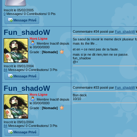
Inscrit le 05/02/2005
0
Messages/ 0 Contributions/ 0 Pts
Message Privé
Fun_shadoW
Commentaire #34 posté par
Fun_shadoW
l
Hors Ligne
Sa saoul de revoir le meme deck plusieur foi
Membre Inactif depuis
mais its the life ..
le 00/00/0000
et en + ce nest pas de ta faute.
Grade :
[Nomade]
mais si je ne dit rien,rien ne se passe.
fun_shadow
@+
Inscrit le 09/01/2004
84
Messages/ 0 Contributions/ 3 Pts
Message Privé
Fun_shadoW
Commentaire #33 posté par
Fun_shadoW
l
Hors Ligne
Bon deck
10/10
Membre Inactif depuis
le 00/00/0000
Grade :
[Nomade]
Inscrit le 09/01/2004
84
Messages/ 0 Contributions/ 3 Pts
Message Privé