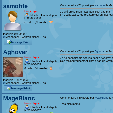
samohte
Commentaire #32 posté par
samohte
le Ve
Hors Ligne
Je préfere le mien mais bon il est pas mal.
il n'y a pa assez de créature qui ont des c
Membre Inactif depuis
le 00/00/0000
Grade :
[Nomade]
Inscrit le 07/03/2004
0
Messages/ 0 Contributions/ 0 Pts
Message Privé
Aghovar
Commentaire #31 posté par
Aghovar
le Sam
Hors Ligne
Je ne connaissais pas les decks "weeny" av
bien.malheureusement il n'y a pas de wrath.
Membre Inactif depuis
le 26/03/2005
Grade :
[Nomade]
Inscrit le 10/12/2003
0
Messages/ 0 Contributions/ 0 Pts
Message Privé
MageBlanc
Commentaire #30 posté par
MageBlanc
le 
Hors Ligne
Très bien même
Membre Inactif depuis
le 26/04/2007