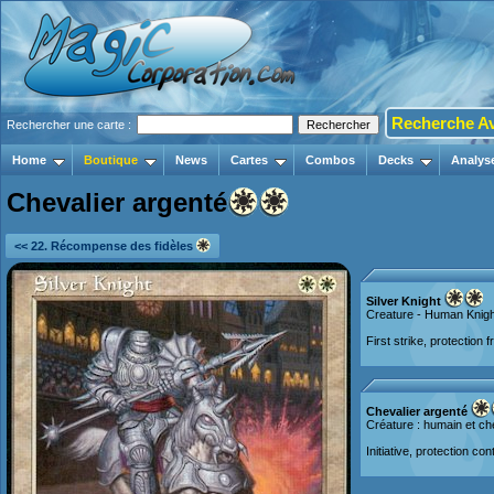
Recherche A
Rechercher une carte :
Home
Boutique
News
Cartes
Combos
Decks
Analys
Chevalier argenté
<< 22. Récompense des fidèles
Silver Knight
Creature - Human Knigh
First strike, protection 
Chevalier argenté
Créature : humain et ch
Initiative, protection con