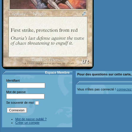
Espace Membre
Pour des questions sur cette carte
Identifiant
Vous n'êtes pas connecté !
connectez
Mot de passe
Se souvenir de moi
Mot de passe oublié ?
Créer un compte