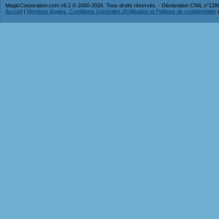
MagicCorporation.com v6.1 © 2000-2026. Tous droits réservés. - Déclaration CNIL n°12
Accueil
|
Mentions légales, Conditions Générales d'Utilisation et Politique de confidentialité