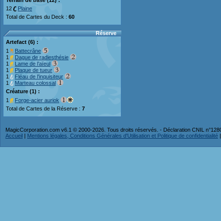
Terrain de base (12) :
12
Plaine
Total de Cartes du Deck :
60
Réserve
Artefact (6) :
1
Battecrâne
1
Dague de radiesthésie
1
Lame de l’aïeul
1
Plaque de tueur
1
Fléau de l'inquisiteur
1
Marteau colossal
Créature (1) :
1
Forge-acier auriok
Total de Cartes de la Réserve :
7
MagicCorporation.com v6.1 © 2000-2026. Tous droits réservés. - Déclaration CNIL n°12
Accueil
|
Mentions légales, Conditions Générales d'Utilisation et Politique de confidentialité