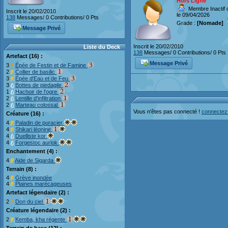
Hors Ligne
Membre Inactif 
Inscrit le 20/02/2010
le 09/04/2026
138
Messages/ 0 Contributions/ 0 Pts
Grade :
[Nomade]
Message Privé
Inscrit le 20/02/2010
Liste du Deck
138
Messages/ 0 Contributions/ 0 Pts
Artefact (16) :
Message Privé
3
Épée de Festin et de Famine
2
Collier de basilic
3
Épée d'Eau et de Feu
3
Bottes de piedagile
1
Hachoir de l'ogre
2
Lentille d'infiltration
2
Marteau colossal
Vous n'êtes pas connecté !
connectez
Créature (16) :
4
Paladin de puracier
4
Shikari léonine
4
Duelliste kor
4
Forgestoc auriok
Enchantement (4) :
4
Aide de Sigarda
Terrain (8) :
4
Grève inondée
4
Plaines marécageuses
Artefact légendaire (2) :
2
Don du ciel
Créature légendaire (2) :
2
Kemba, kha régente