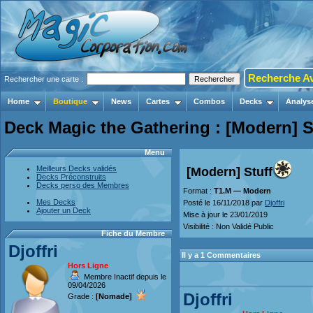
Recherche A
Rechercher une carte :
Home
Boutique
News
Cartes
Combos
Decks
Analys
Deck Magic the Gathering : [Modern] S
Menu
Meilleurs Decks validés
[Modern] Stuff
Decks Préconstruits
Decks perso des Membres
Format :
T1.M — Modern
Mes Decks
Posté le 16/11/2018 par
Djoffri
Ajouter un Deck
Mise à jour le 23/01/2019
Visibilité : Non Validé Public
Fiche du Membre
Djoffri
Il y a 1 Commentaires
Hors Ligne
Membre Inactif depuis le
09/04/2026
Djoffri
Grade :
[Nomade]