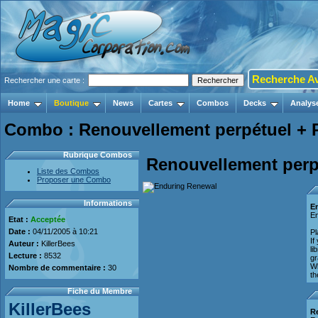
Recherche A
Rechercher une carte :
Home
Boutique
News
Cartes
Combos
Decks
Analys
Combo : Renouvellement perpétuel + P
Rubrique Combos
Renouvellement perp
Liste des Combos
Proposer une Combo
Informations
E
E
Etat :
Acceptée
Date :
04/11/2005 à 10:21
Pl
If
Auteur :
KillerBees
li
Lecture :
8532
gr
Wh
Nombre de commentaire :
30
th
Fiche du Membre
KillerBees
R