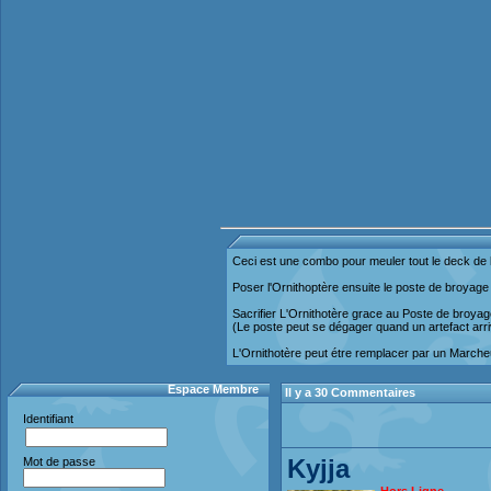
Ceci est une combo pour meuler tout le deck de l
Poser l'Ornithoptère ensuite le poste de broyage 
Sacrifier L'Ornithotère grace au Poste de broyag
(Le poste peut se dégager quand un artefact arri
L'Ornithotère peut étre remplacer par un Marcheu
Espace Membre
Il y a 30 Commentaires
Identifiant
Kyjja
Mot de passe