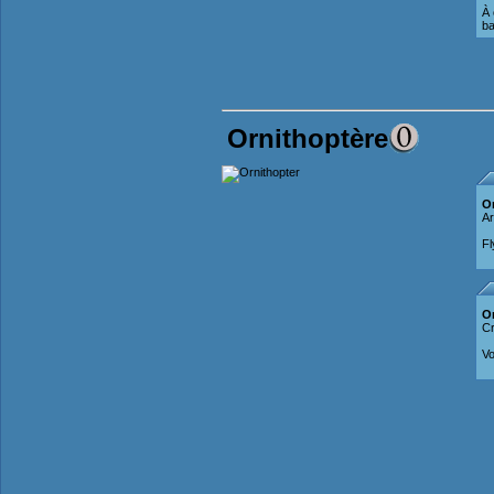
À 
ba
Ornithoptère
O
Ar
Fl
O
Cr
Vo