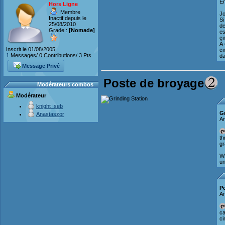
E
Hors Ligne
Membre
Jo
Inactif depuis le
Si
25/08/2010
de
Grade :
[Nomade]
es
ci
À 
Inscrit le 01/08/2005
ci
1
Messages/ 0 Contributions/ 3 Pts
da
Message Privé
Poste de broyage
Modérateurs combos
Modérateur
knight_seb
Gr
Anastaszor
Ar
th
gr
Wh
un
P
Ar
ca
ci