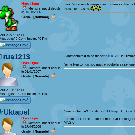
Hors Ligne
mais j'aurai mis le sergent instructeur skirkien a
Membre Inactif depuis
mais c'est pas mal
le 07/10/2006
Grade :
[Nomade]
crit le 27/05/2006
essages/ 0 Contributions/ 0 Pts
Message Privé
irua1213
Commentaire #38 posté par
Kirua1213
le Dimanc
Hors Ligne
j'aime bien ton combo.mais en gobelin sa se joue
Membre Inactif depuis
le 31/01/2007
Grade :
[Nomade]
crit le 10/05/2005
essages/ 0 Contributions/ 0 Pts
Message Privé
rUktapel
Commentaire #37 posté par
UrUktapel
le Samedi
Hors Ligne
combo cool qui reste une combo, car le mongolo
MAGIC.....
Membre Inactif depuis
le 17/04/2006
Grade :
[Nomade]