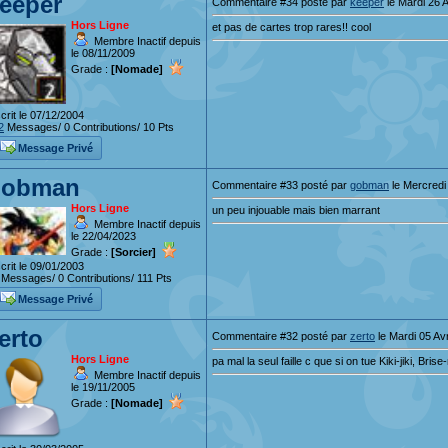
eeper
Commentaire #34 posté par
keeper
le Mardi 26 A
Hors Ligne
et pas de cartes trop rares!! cool
Membre Inactif depuis
le 08/11/2009
Grade :
[Nomade]
crit le 07/12/2004
2
Messages/ 0 Contributions/ 10 Pts
Message Privé
gobman
Commentaire #33 posté par
gobman
le Mercredi 
Hors Ligne
un peu injouable mais bien marrant
Membre Inactif depuis
le 22/04/2023
Grade :
[Sorcier]
crit le 09/01/2003
Messages/ 0 Contributions/ 111 Pts
Message Privé
erto
Commentaire #32 posté par
zerto
le Mardi 05 Avr
Hors Ligne
pa mal la seul faille c que si on tue Kiki-jiki, Brise
Membre Inactif depuis
le 19/11/2005
Grade :
[Nomade]