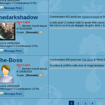
crit le 30/03/2005
essages/ 0 Contributions/ 0 Pts
Message Privé
hedarkshadow
Commentaire #31 posté par
thedarkshadow
le D
Hors Ligne
tu dois jouer 2 couleur mais tu ajoute ifinin mana
fais kan tu ve et tu pe degager de gobs donc c k
Membre Inactif depuis
le 02/10/2006
Grade :
[Nomade]
crit le 24/05/2004
Messages/ 0 Contributions/ 0 Pts
Message Privé
he-Boss
Commentaire #30 posté par
The-Boss
le Mardi 
Hors Ligne
Excellent je préfère celle avec le mogg fanatique
Membre Inactif depuis
le 19/08/2010
Grade :
[Nomade]
crit le 29/03/2005
Messages/ 0 Contributions/ 14 Pts
Message Privé
1
2
3
4