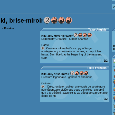
A
iki, brise-miroir
Texte Anglais
Kiki-Jiki, Mirror Breaker
Legendary Creature - Goblin Shaman
Haste
E
: Create a token that's a copy of target
I
nonlegendary creature you control, except it has
haste. Sacrifice it at the beginning of the next end
step.
2/2
R
Texte Français
Kiki-Jiki, brise-miroir
Créature légendaire : gobelin et shamane
Célérité
2
: Créez un jeton qui est une copie de la créature
non-légendaire ciblée que vous contrôlez, excepté
qu'il a la célérité. Sacrifiez-le au début de la prochaine
2
étape de fin.
2/2
2