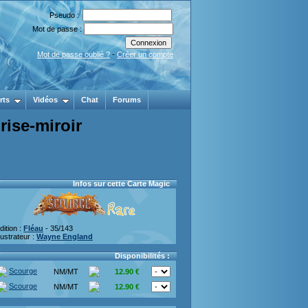
Pseudo :
Mot de passe :
Mot de passe oublié ?
-
Créer un compte
rts
Vidéos
Chat
Forums
rise-miroir
Infos sur cette Carte Magic
dition :
Fléau
- 35/143
llustrateur :
Wayne England
Disponibilités :
Scourge
NM/MT
12.90 €
Scourge
NM/MT
12.90 €