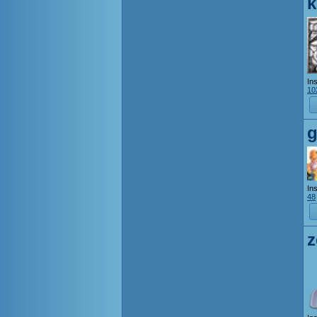
k
Ins
10
Ins
48
z