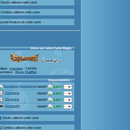
Decks utilisent cette carte
Combos utilisent cette carte
ucune Analyse de cette carte
Infos sur cette Carte Magic
dition :
Carnage
- 230/350
llustrateur :
Doug Chaffee
Disponibilités :
Dominaria Remastered
NM/MT
0.50 €
Dominaria
NM/MT
0.50 €
Dominaria
NM/MT
0.50 €
Onslaught
NM/MT
1.00 €
8
Decks utilisent cette carte
1
Combos utilisent cette carte