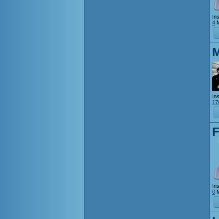
Ins
4
M
Ins
17
Ins
0
M