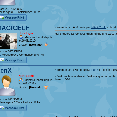
crit le 01/05/2005
essages/ 0 Contributions/ 0 Pts
Message Privé
MAGICELF
Commentaire #36 posté par
MAGICELF
le Jeudi
Hors Ligne
dans toutes les combos quant tu tue une carte l
Membre Inactif depuis
le 26/09/2013
Grade :
[Nomade]
crit le 06/03/2004
0
Messages/ 0 Contributions/ 0 Pts
Message Privé
FenX
Commentaire #35 posté par
FenX
le Dimanche 0
Hors Ligne
C'est une bonne idée et c'est vrai que ce combo 
blue.... 8/10
Membre Inactif depuis
le 14/05/2005
Grade :
[Nomade]
crit le 16/03/2004
essages/ 0 Contributions/ 0 Pts
Message Privé