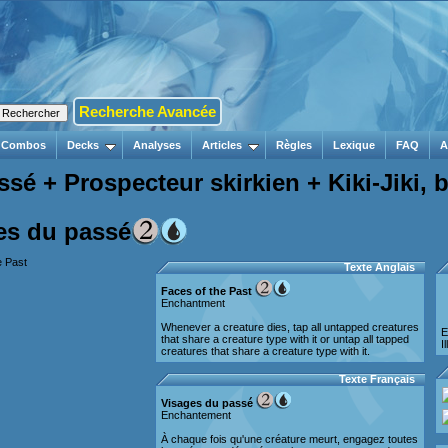
Recherche Avancée
Combos
Decks
Analyses
Articles
Règles
Lexique
FAQ
A
é + Prospecteur skirkien + Kiki-Jiki, b
es du passé
Texte Anglais
Faces of the Past
Enchantment
Whenever a creature dies, tap all untapped creatures
E
that share a creature type with it or untap all tapped
I
creatures that share a creature type with it.
Texte Français
Visages du passé
Enchantement
À chaque fois qu'une créature meurt, engagez toutes