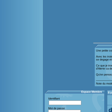
Une petite co
Avec les troi
se degage e
Ce que je tro
d'Alerte ca 
Qu'en pense
—————
Note du modé
Espace Membre
Il
Identifiant
d
Mot de passe