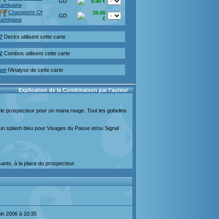
GD
9.90 €
Kamigawa
Champions Of
39.90
GD
€
Kamigawa
7
Decks utilisent cette carte
2
Combos utilisent cette carte
oir
l'Analyse de cette carte
Explication de la Combinaison par l'auteur
ie le prospecteur pour un mana rouge. Tout les gobelins
 un splash bleu pour Visages du Passe et/ou Signal
ants, à la place du prospecteur.
uin 2006 à 10:35