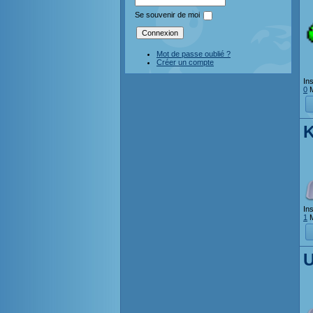
Se souvenir de moi
Mot de passe oublié ?
Créer un compte
Ins
0
M
K
Ins
1
M
U