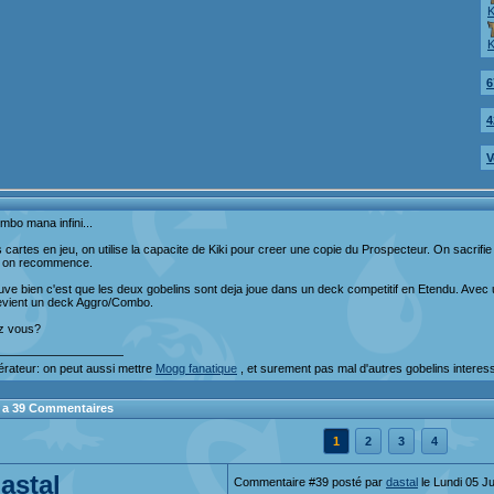
6
4
V
mbo mana infini...
s cartes en jeu, on utilise la capacite de Kiki pour creer une copie du Prospecteur. On sacrif
t on recommence.
uve bien c'est que les deux gobelins sont deja joue dans un deck competitif en Etendu. Avec
devient un deck Aggro/Combo.
z vous?
———————————
rateur: on peut aussi mettre
Mogg fanatique
, et surement pas mal d'autres gobelins interess
 y a 39 Commentaires
1
2
3
4
astal
Commentaire #39 posté par
dastal
le Lundi 05 J