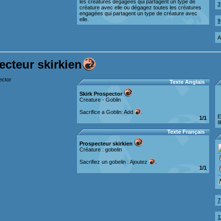
les créatures dégagées qui partagent un type de
3
créature avec elle ou dégagez toutes les créatures
engagées qui partagent un type de créature avec
elle.
9
A
ecteur skirkien
Texte Anglais
Skirk Prospector
Creature - Goblin
Sacrifice a Goblin: Add
.
E
1/1
I
Texte Français
Prospecteur skirkien
Créature : gobelin
Sacrifiez un gobelin : Ajoutez
.
1/1
7
1