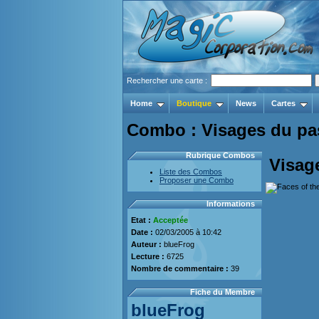
Rechercher une carte :
Home
Boutique
News
Cartes
Combo : Visages du pass
Rubrique Combos
Visag
Liste des Combos
Proposer une Combo
Informations
Etat :
Acceptée
Date :
02/03/2005 à 10:42
Auteur :
blueFrog
Lecture :
6725
Nombre de commentaire :
39
Fiche du Membre
blueFrog