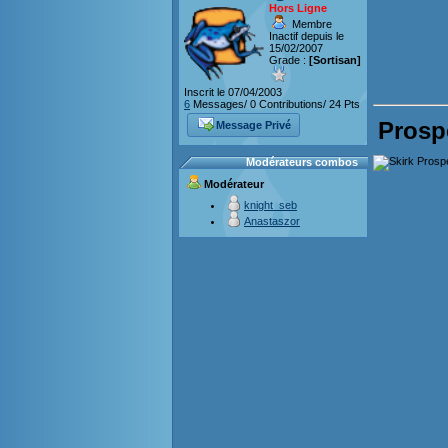
Hors Ligne
Membre
Inactif depuis le
15/02/2007
Grade :
[Sortisan]
Inscrit le 07/04/2003
6
Messages/ 0 Contributions/ 24 Pts
Prosp
Message Privé
Modérateurs combos
Modérateur
knight_seb
Anastaszor