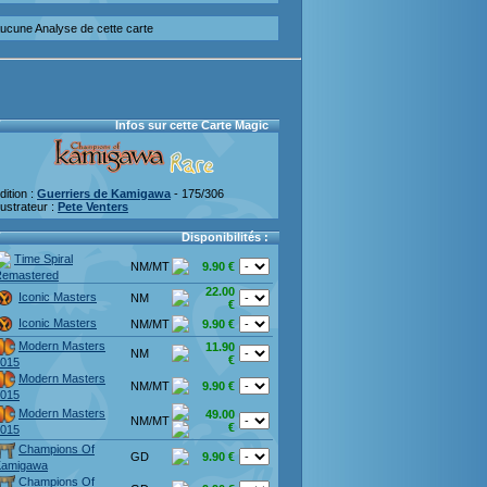
ucune Analyse de cette carte
Infos sur cette Carte Magic
dition :
Guerriers de Kamigawa
- 175/306
llustrateur :
Pete Venters
Disponibilités :
Time Spiral
NM/MT
9.90 €
emastered
22.00
Iconic Masters
NM
€
Iconic Masters
NM/MT
9.90 €
Modern Masters
11.90
NM
€
015
Modern Masters
NM/MT
9.90 €
015
Modern Masters
49.00
NM/MT
€
015
Champions Of
GD
9.90 €
Kamigawa
Champions Of