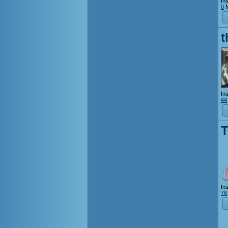
Ins
0
M
t
Ins
44
T
Ins
76