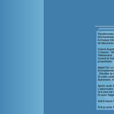
Pandémoniu
Enchanteme
A chaque fois
de blessures 
Guivre Argot
Créature - 
Piétinement.
Quand la Guiv
propriétaire.
Appel De La 
Enchanteme
: Révélez la 
Si cette cart
Autrement, me
Après avoir m
L'adversaire 
Si il veut me 
Et avec l'appe
Soit il casse
Si il lui rest