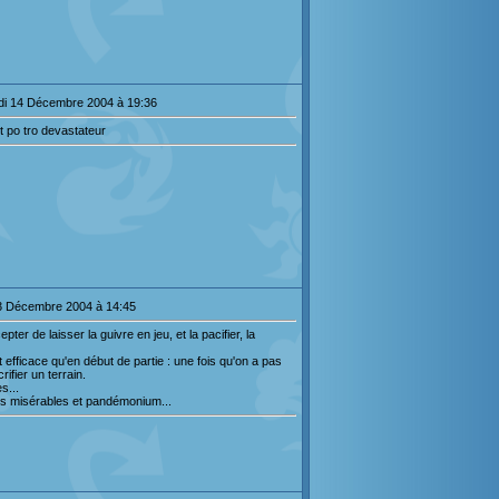
di 14 Décembre 2004 à 19:36
et po tro devastateur
13 Décembre 2004 à 14:45
ter de laisser la guivre en jeu, et la pacifier, la
efficace qu'en début de partie : une fois qu'on a pas
ifier un terrain.
s...
des misérables et pandémonium...