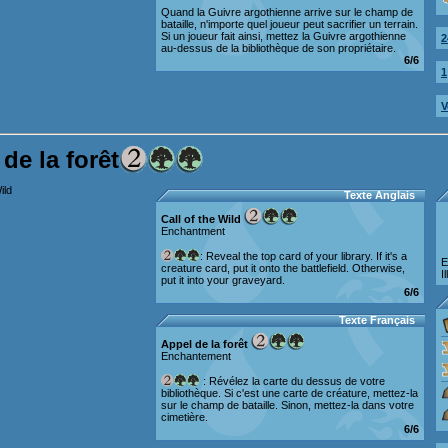
Quand la Guivre argothienne arrive sur le champ de
bataille, n'importe quel joueur peut sacrifier un terrain.
Si un joueur fait ainsi, mettez la Guivre argothienne
2
au-dessus de la bibliothèque de son propriétaire.
6/6
1
V
de la forêt
Texte Anglais
Call of the Wild
Enchantment
: Reveal the top card of your library. If it's a
E
creature card, put it onto the battlefield. Otherwise,
I
put it into your graveyard.
6/6
Texte Français
Appel de la forêt
Enchantement
: Révélez la carte du dessus de votre
bibliothèque. Si c'est une carte de créature, mettez-la
sur le champ de bataille. Sinon, mettez-la dans votre
cimetière.
6/6