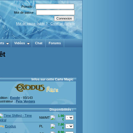
Pseudo :
Mot de passe :
Mot de passe oublié ?
-
Créer un compte
rts
Vidéos
Chat
Forums
êt
Infos sur cette Carte Magic
dition :
Exode
- 93/143
llustrateur :
Pete Venters
Disponibilités :
Time Shifted - Time
1.90
NM/MT
€
piral
7.90
Exodus
PL
€
8.90