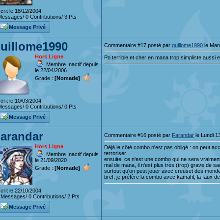
crit le 18/12/2004
essages/ 0 Contributions/ 3 Pts
Message Privé
uillome1990
Commentaire #17 posté par
guillome1990
le Mar
Hors Ligne
Po terrible et cher en mana trop simpliste aussi 
Membre Inactif depuis
le 22/04/2006
Grade :
[Nomade]
crit le 10/03/2004
essages/ 0 Contributions/ 0 Pts
Message Privé
arandar
Commentaire #16 posté par
Farandar
le Lundi 
Hors Ligne
Déjà le côté combo n'est pas obligé : on peut accep
terroriser...
Membre Inactif depuis
ensuite, ce n'est une combo qui ne sera vraiment 
le 21/09/2020
mal de mana, il n'est plus très (trop) grave de sacr
Grade :
[Nomade]
surtout qu'on peut jouer avec creuset des monde
bref, je préfère la combo avec kamahl, la faux 
crit le 22/10/2004
Messages/ 0 Contributions/ 2 Pts
Message Privé