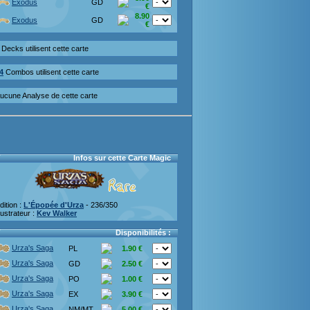
Exodus
GD
€
8.90
Exodus
GD
€
Decks utilisent cette carte
4
Combos utilisent cette carte
ucune Analyse de cette carte
Infos sur cette Carte Magic
dition :
L'Épopée d'Urza
- 236/350
llustrateur :
Kev Walker
Disponibilités :
Urza's Saga
PL
1.90 €
Urza's Saga
GD
2.50 €
Urza's Saga
PO
1.00 €
Urza's Saga
EX
3.90 €
Urza's Saga
NM/MT
5.00 €