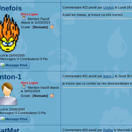
nefois
Commentaire #22 posté par
Unefois
le Lundi 18 
Hors Ligne
A part les manas, je trouve ca très correct.
Membre Passif
depuis le 11/03/2013
Grade :
[Nomade]
crit le 15/04/2005
Messages/ 0 Contributions/ 0 Pts
Message Privé
nton-1
Commentaire #21 posté par
anton-1
le Jeudi 30
Hors Ligne
je trouve que ce combo na rien destraordinaire m
Membre Inactif depuis
le 08/01/2024
Grade :
[Nomade]
crit le 20/08/2004
essages/ 0 Contributions/ 0 Pts
Message Privé
atMat
Commentaire #20 posté par
BatMat
le Mercredi 