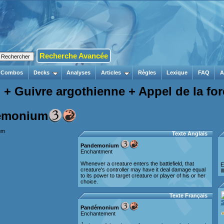
Recherche Avancée
Combos
Decks
Analyses
Articles
Règles
Lexique
FAQ
A
Guivre argothienne + Appel de la for
émonium
Texte Anglais
Pandemonium
Enchantment
Whenever a creature enters the battlefield, that
E
creature's controller may have it deal damage equal
I
to its power to target creature or player of his or her
choice.
Texte Français
S
Pandémonium
Enchantement