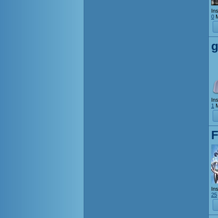
Ins
0
M
g
Ins
1
M
F
Ins
25