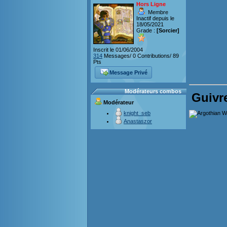
Hors Ligne
Membre
Inactif depuis le
18/05/2021
Grade :
[Sorcier]
Inscrit le 01/06/2004
314
Messages/ 0 Contributions/ 89
Pts
Message Privé
Modérateurs combos
Guivr
Modérateur
knight_seb
Anastaszor