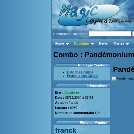
Rechercher une carte :
Home
Boutique
News
Cartes
Combo : Pandémonium + 
Rubrique Combos
Pand
Liste des Combos
Proposer une Combo
Informations
Etat :
Acceptée
Date :
08/12/2004 à 07:54
Auteur :
franck
Lecture :
6030
Nombre de commentaire :
24
Fiche du Membre
franck