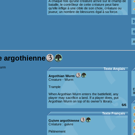
À chaque fois qu'une créature arrive sur le champ de
bataille, le contrôleur de cette créature peut faire
qu'elle inflige à une cible de son choix, créature ou
joueur, un nombre de blessures égal à sa force.
9
4
A
e argothienne
Texte Anglais
Argothian Wurm
Creature - Wurm
Trample
E
I
When Argothian Wurm enters the battlefield, any
player may sacrifice a land. If a player does, put
Argothian Wurm on top of its owner's library.
6/6
Texte Français
Guivre argothienne
Créature : guivre
Piétinement