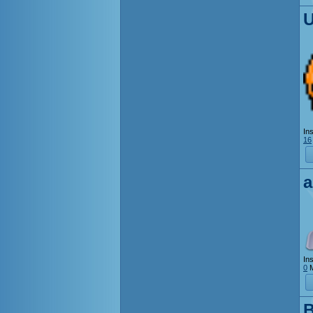
U
Ins
16
a
Ins
0
M
B