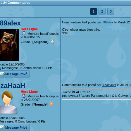
 y a 24 Commentaires
1
2
3
89alex
Commentaire #24 posté par
789alex
le Mardi 12
Hors Ligne
C'est chger mais bien utile.
9/10
Membre Inactif depuis
le 09/08/2015
Grade :
[Seigneur]
crit le 12/10/2005
4
Messages/ 0 Contributions/ 121 Pts
Message Privé
TzaHaaH
Commentaire #23 posté par
TzaHaaH
le Jeudi 2
Hors Ligne
J'aime BEAUCOUP !
très sympa ! j'adore Pandemonium & la Guivre, et
Membre Inactif depuis
le 26/01/2007
Grade :
[Nomade]
crit le 18/04/2005
essages/ 0 Contributions/ 0 Pts
Message Privé