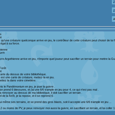
2
2
A
m
nt
 qu'une créature quelconque arrive en jeu, le contrôleur de cette créature peut choisir de lui f
égal à sa force.
hienne
Wurm
re Argothienne arrive en jeu, n'importe quel joueur peut sacrifier un terrain pour mettre la 
Forêt
nt
carte du dessus de votre bibliothèque.
e est une carte de créature, mettez-la en jeu.
ttez la dans votre cimetière.
is le Pandémonium en jeu, je joue la guivre .
se prend 6 blessures, et j'ai une 6/6 trample en jeu pour 4, ce qui n'est pas mal .
la renvoyer au dessus de ma bibliotèque, il doit sacrifier un terrain .
l de la forêt, je la repose, et il se reprend 6 .
 lui même ses terrains, et se prend des gros blasts, soit il accepte une 6/6 trample en jeu ...
e 12 ou moins de PV, je peux renvoyer moi aussi la guivre, en sacrifiant un terrain, et lui coller