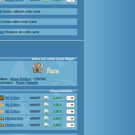
4
Decks utilisent cette carte
Combo utilise cette carte
oir
l'Analyse de cette carte
Infos sur cette Carte Magic
dition :
8ème Édition
- 235/350
llustrateur :
Paolo Parente
Disponibilités :
8th Edition
NM/MT
1.00 €
6th Edition
NM/MT
1.00 €
6th Edition
NM/MT
1.00 €
Weatherlight
NM/MT
1.50 €
Weatherlight
NM/MT
1.50 €