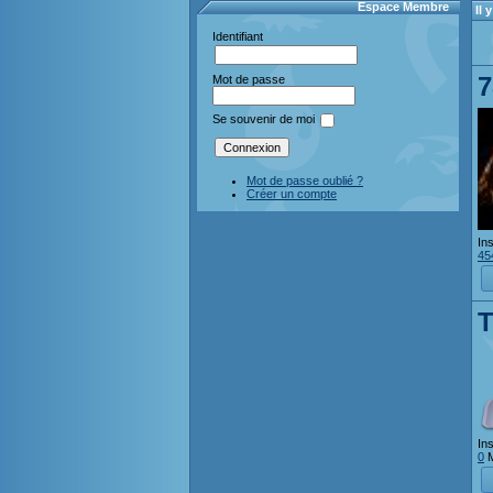
Espace Membre
Il
Identifiant
7
Mot de passe
Se souvenir de moi
Mot de passe oublié ?
Créer un compte
Ins
45
Ins
0
M