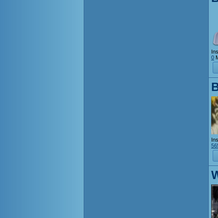
Ins
0
M
B
Ins
56
W