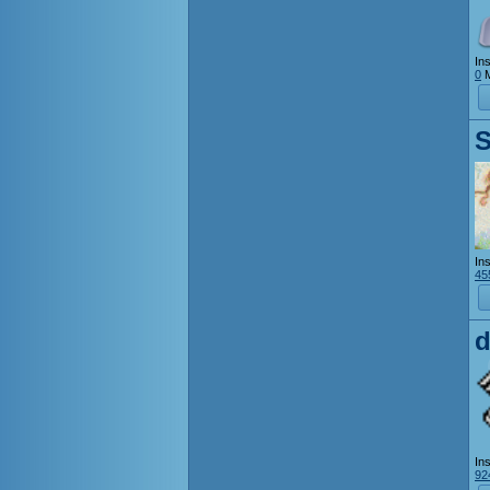
Ins
0
M
Ins
45
d
Ins
92