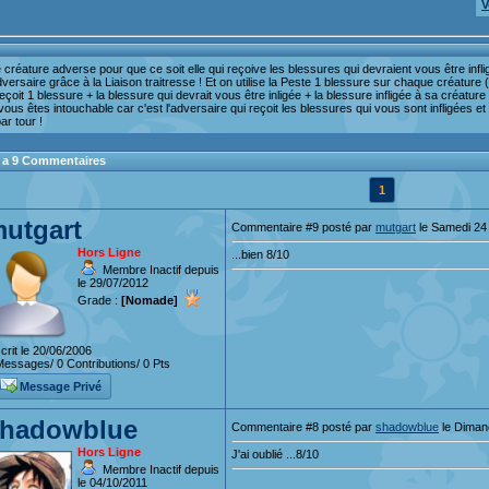
V
 créature adverse pour que ce soit elle qui reçoive les blessures qui devraient vous être inflig
adversaire grâce à la Liaison traitresse ! Et on utilise la Peste 1 blessure sur chaque créature
reçoit 1 blessure + la blessure qui devrait vous être inligée + la blessure infligée à sa créatur
ous êtes intouchable car c'est l'adversaire qui reçoit les blessures qui vous sont infligées e
ar tour !
 y a 9 Commentaires
1
utgart
Commentaire #9 posté par
mutgart
le Samedi 24 
Hors Ligne
...bien 8/10
Membre Inactif depuis
le 29/07/2012
Grade :
[Nomade]
crit le 20/06/2006
essages/ 0 Contributions/ 0 Pts
Message Privé
hadowblue
Commentaire #8 posté par
shadowblue
le Dimanc
Hors Ligne
J'ai oublié ...8/10
Membre Inactif depuis
le 04/10/2011