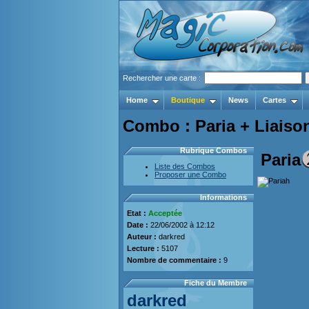
Rechercher une carte :
Home
Boutique
News
Cartes
Combo : Paria + Liaison
Rubrique Combos
Paria
Liste des Combos
Proposer une Combo
Informations
Etat :
Acceptée
Date :
22/06/2002 à 12:12
Auteur :
darkred
Lecture :
5107
Nombre de commentaire :
9
Fiche du Membre
darkred