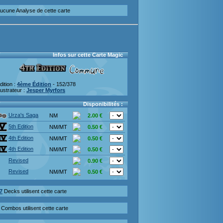
ucune Analyse de cette carte
Infos sur cette Carte Magic
dition :
4ème Édition
- 152/378
llustrateur :
Jesper Myrfors
Disponibilités :
Urza's Saga
NM
2.00 €
5th Edition
NM/MT
0.50 €
4th Edition
NM/MT
0.50 €
4th Edition
NM/MT
0.50 €
Revised
0.90 €
Revised
NM/MT
0.50 €
7
Decks utilisent cette carte
Combos utilisent cette carte