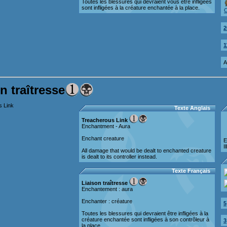
Toutes les blessures qui devraient vous être infligées
sont infligées à la créature enchantée à la place.
2
1
A
n traîtresse
Texte Anglais
Treacherous Link
Enchantment - Aura
Enchant creature
E
I
All damage that would be dealt to enchanted creature
is dealt to its controller instead.
Texte Français
Liaison traîtresse
Enchantement : aura
Enchanter : créature
5
Toutes les blessures qui devraient être infligées à la
créature enchantée sont infligées à son contrôleur à
3
la place.