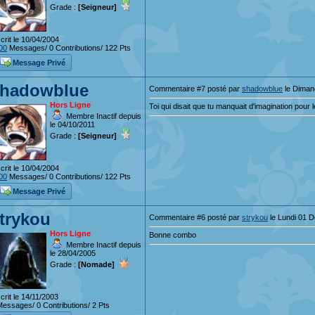
Grade :
[Seigneur]
crit le 10/04/2004
00
Messages/ 0 Contributions/ 122 Pts
Message Privé
hadowblue
Commentaire #7 posté par
shadowblue
le Dimanc
Hors Ligne
Toi qui disait que tu manquait d'imagination pour
Membre Inactif depuis
le 04/10/2011
Grade :
[Seigneur]
crit le 10/04/2004
00
Messages/ 0 Contributions/ 122 Pts
Message Privé
trykou
Commentaire #6 posté par
strykou
le Lundi 01 
Hors Ligne
Bonne combo
Membre Inactif depuis
le 28/04/2005
Grade :
[Nomade]
crit le 14/11/2003
essages/ 0 Contributions/ 2 Pts