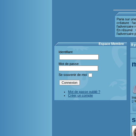
Paria sur une
créature : l'
l'adversaire 
En résumé : v
l'adversaire p
Espace Membre
Il
Identifiant
m
Mot de passe
Se souvenir de moi
Mot de passe oublié ?
Créer un compte
Ins
0
M
s