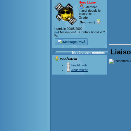
Hors Ligne
Membre
Inactif depuis le
10/08/2016
Grade :
[Seigneur]
Inscrit le 20/05/2002
924
Messages/ 0 Contributions/ 202
Pts
Message Privé
Liaiso
Modérateurs combos
Modérateur
knight_seb
Anastaszor