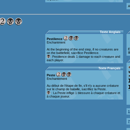
A
Texte Anglais
Pestilence
Enchantment
E
At the beginning of the end step, if no creatures are
I
on the battlefield, sacrifice Pestilence.
: Pestilence deals 1 damage to each creature and
each player.
Texte Français
Peste
Enchantement
Au début de l'étape de fin, s'il n'y a aucune créature
sur le champ de bataille, sacrifiez la Peste.
: La Peste inflige 1 blessure à chaque créature et
à chaque joueur.
1
7