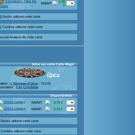
Conspiracy: Take the
1.90
NM/MT
€
Crown
0
Decks utilisent cette carte
1
Combos utilisent cette carte
ucune Analyse de cette carte
Infos sur cette Carte Magic
dition :
L'Héritage d'Urza
- 71/143
llustrateur :
Carl Critchlow
Disponibilités :
Urza's Legacy
NM/MT
0.75 €
Urza's Legacy
NM/MT
0.75 €
Decks utilisent cette carte
Combos utilisent cette carte