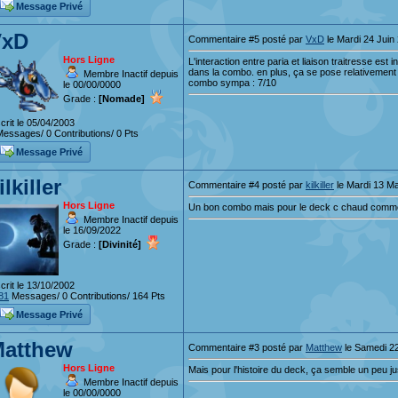
Message Privé
VxD
Commentaire #5 posté par
VxD
le Mardi 24 Juin
Hors Ligne
L'interaction entre paria et liaison traitresse est
dans la combo. en plus, ça se pose relativement 
Membre Inactif depuis
combo sympa : 7/10
le 00/00/0000
Grade :
[Nomade]
crit le 05/04/2003
essages/ 0 Contributions/ 0 Pts
Message Privé
ilkiller
Commentaire #4 posté par
kilkiller
le Mardi 13 Ma
Hors Ligne
Un bon combo mais pour le deck c chaud com
Membre Inactif depuis
le 16/09/2022
Grade :
[Divinité]
crit le 13/10/2002
81
Messages/ 0 Contributions/ 164 Pts
Message Privé
atthew
Commentaire #3 posté par
Matthew
le Samedi 2
Hors Ligne
Mais pour l'histoire du deck, ça semble un peu ju
Membre Inactif depuis
le 00/00/0000