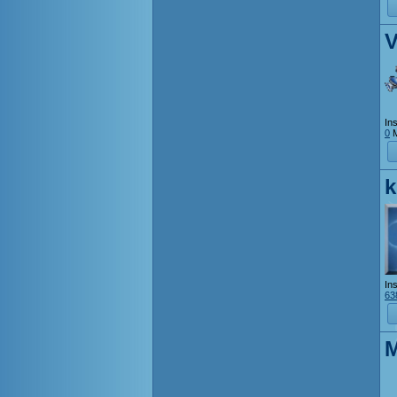
Ins
0
M
k
Ins
63
M