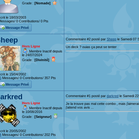
Grade :
[Nomade]
crit le 18/03/2003
essages/ 0 Contributions/ 0 Pts
Message Privé
Sheep
Commentaire #2 posté par
Sheep
le Samedi 07 
Hors Ligne
Un deck ? ouias ça peut se tenter
Membre Inactif depuis
le 24/07/2024
Grade :
[Divinité]
crit le 15/04/2002
5
Messages/ 0 Contributions/ 357 Pts
Message Privé
arkred
Commentaire #1 posté par
darkred
le Samedi 22
Hors Ligne
Je la trouve pas mal cette combo , mais j'aimerai
j'attend vos avis ...
Membre Inactif depuis
le 10/08/2016
Grade :
[Seigneur]
crit le 20/05/2002
4
Messages/ 0 Contributions/ 202 Pts