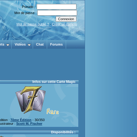
Pseudo :
Mot de passe :
Mot de passe oublié ?
-
Créer un compte
rts
Vidéos
Chat
Forums
Infos sur cette Carte Magic
dition :
7ème Édition
- 30/350
llustrateur :
Scott M. Fischer
Disponibilités :