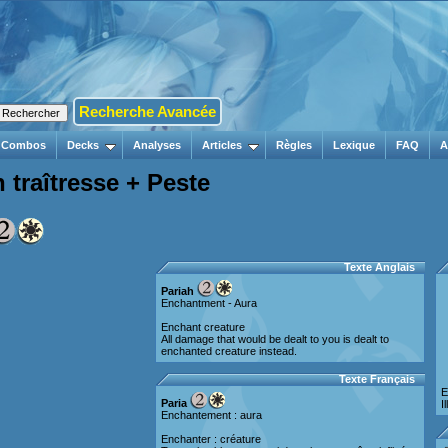
Recherche Avancée
Combos
Decks
Analyses
Articles
Règles
Lexique
FAQ
A
 traîtresse + Peste
Texte Anglais
Pariah
Enchantment - Aura
Enchant creature
All damage that would be dealt to you is dealt to
enchanted creature instead.
Texte Français
E
Paria
I
Enchantement : aura
Enchanter : créature