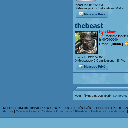
Inscrit le 08/06/2003
0
Messages/ 0 Contributions/ 0 Pts
Message Privé
thebeast
Hors Ligne
Membre Inactif 
le 00/00/0000
Grade :
[Druide]
Inscrit le 19/11/2002
0
Messages/ 0 Contributions/ 48 Pts
Message Privé
Vous n'êtes pas connecté !
connectez
MagicCorporation.com v6.1 © 2000-2026. Tous droits réservés. - Déclaration CNIL n°12
Accueil
|
Mentions légales, Conditions Générales d'Utilisation et Politique de confidentialité