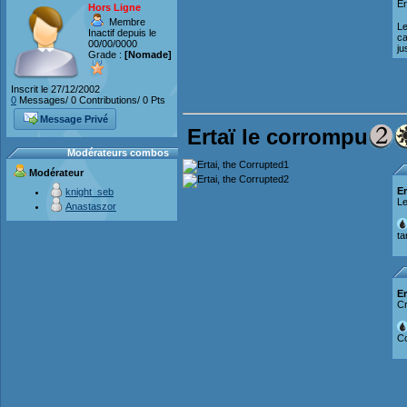
En
Hors Ligne
Membre
Le
Inactif depuis le
ca
00/00/0000
ju
Grade :
[Nomade]
Inscrit le 27/12/2002
0
Messages/ 0 Contributions/ 0 Pts
Message Privé
Ertaï le corrompu
Modérateurs combos
Modérateur
Er
knight_seb
Le
Anastaszor
ta
Er
Cr
Co