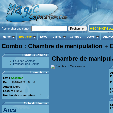
Recherche A
Rechercher une carte :
Home
Boutique
News
Cartes
Combos
Decks
Analys
Combo : Chambre de manipulation + E
Rubrique Combos
Chambre de manipul
Liste des Combos
Proposer une Combo
Informations
C
En
Etat :
Acceptée
Date :
11/01/2003 à 08:56
En
Auteur :
Ares
En
Lecture :
4053
co
Nombre de commentaire :
16
Fiche du Membre
C
Ares
En