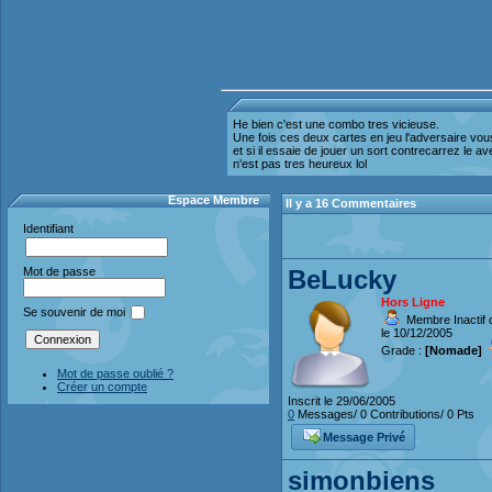
He bien c'est une combo tres vicieuse.
Une fois ces deux cartes en jeu l'adversaire vou
et si il essaie de jouer un sort contrecarrez le a
n'est pas tres heureux lol
Espace Membre
Il y a 16 Commentaires
Identifiant
BeLucky
Mot de passe
Hors Ligne
Se souvenir de moi
Membre Inactif 
le 10/12/2005
Grade :
[Nomade]
Mot de passe oublié ?
Créer un compte
Inscrit le 29/06/2005
0
Messages/ 0 Contributions/ 0 Pts
Message Privé
simonbiens