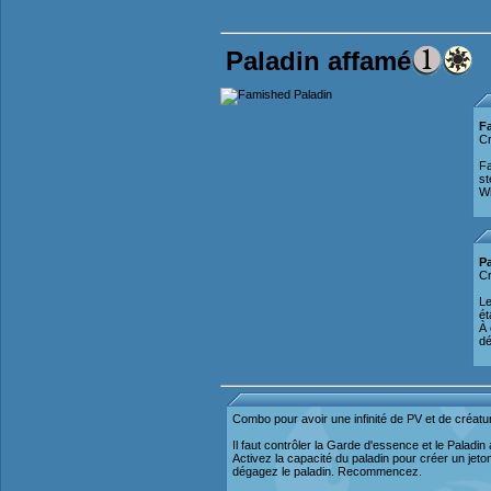
Paladin affamé
F
Cr
Fa
st
Wh
P
Cr
Le
ét
À 
dé
Combo pour avoir une infinité de PV et de créatur
Il faut contrôler la Garde d'essence et le Palad
Activez la capacité du paladin pour créer un jet
dégagez le paladin. Recommencez.