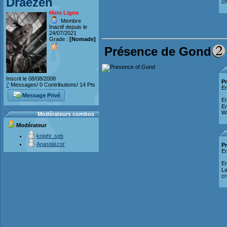
Draezen
ch
Hors Ligne
Membre
Inactif depuis le
24/07/2021
Grade :
[Nomade]
Présence de Gond
Inscrit le 08/08/2008
P
7
Messages/ 0 Contributions/ 14 Pts
En
Message Privé
En
En
Wa
Modérateurs combos
Modérateur
knight_seb
Anastaszor
P
En
En
La
cr