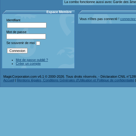
La combo fonctionne aussi avec Garde des âmes e
Espace Membre
Vous n'êtes pas connecté !
connectez
Identifiant
Mot de passe
Se souvenir de moi
Mot de passe oublié ?
Créer un compte
MagicCorporation.com v6.1 © 2000-2026. Tous droits réservés. - Déclaration CNIL n°12
Accueil
|
Mentions légales, Conditions Générales d'Utilisation et Politique de confidentialité