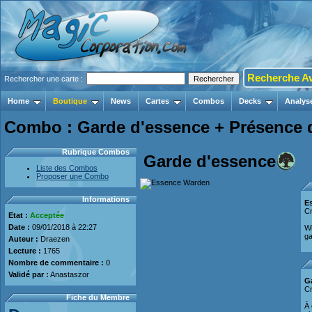
Recherche A
Rechercher une carte :
Home
Boutique
News
Cartes
Combos
Decks
Analys
Combo : Garde d'essence + Présence de
Rubrique Combos
Garde d'essence
Liste des Combos
Proposer une Combo
Informations
E
Cr
Etat :
Acceptée
Date :
09/01/2018 à 22:27
Wh
ga
Auteur :
Draezen
Lecture :
1765
Nombre de commentaire :
0
Validé par :
Anastaszor
G
Cr
Fiche du Membre
À 