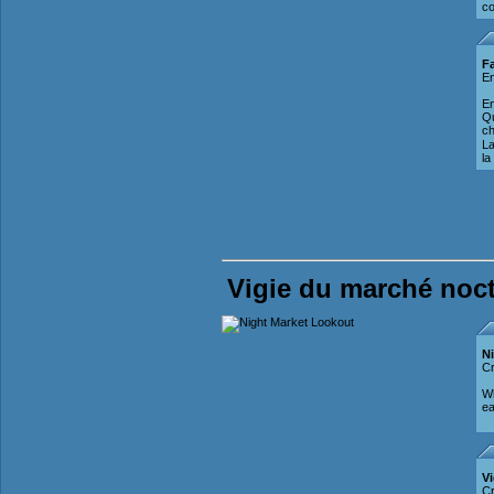
co
F
En
En
Qu
ch
La
la
Vigie du marché noc
N
C
Wh
ea
V
Cr