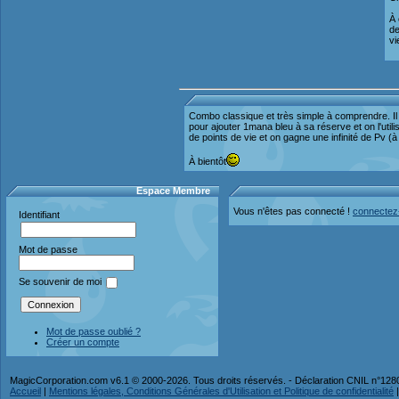
À 
de
vi
Combo classique et très simple à comprendre. Il s
pour ajouter 1mana bleu à sa réserve et on l'ut
de points de vie et on gagne une infinité de Pv (à
À bientôt
Espace Membre
Vous n'êtes pas connecté !
connectez
Identifiant
Mot de passe
Se souvenir de moi
Mot de passe oublié ?
Créer un compte
MagicCorporation.com v6.1 © 2000-2026. Tous droits réservés. - Déclaration CNIL n°12
Accueil
|
Mentions légales, Conditions Générales d'Utilisation et Politique de confidentialité