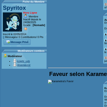
Fiche du Membre
Spyritox
of
Hors Ligne
Membre
Inactif depuis le
A
24/08/2025
En
Grade :
[Nomade]
En
Inscrit le 02/05/2014
0
Messages/ 0 Contributions/ 0 Pts
Message Privé
fi
Modérateurs combos
la
Modérateur
ju
knight_seb
Anastaszor
Faveur selon Karame
K
En
En
Wh
a 
En