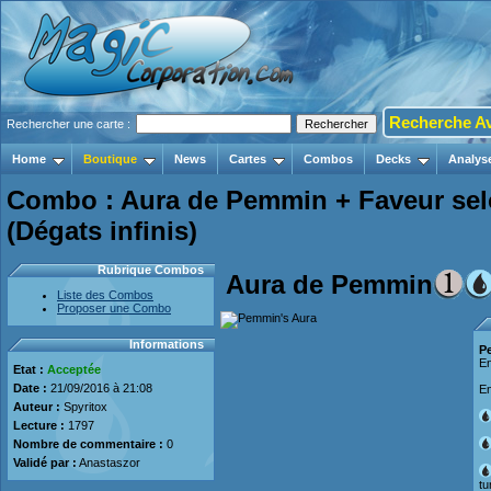
Recherche A
Rechercher une carte :
Home
Boutique
News
Cartes
Combos
Decks
Analys
Combo : Aura de Pemmin + Faveur sel
(Dégats infinis)
Rubrique Combos
Aura de Pemmin
Liste des Combos
Proposer une Combo
Informations
P
En
Etat :
Acceptée
Date :
21/09/2016 à 21:08
En
Auteur :
Spyritox
Lecture :
1797
Nombre de commentaire :
0
Validé par :
Anastaszor
tu