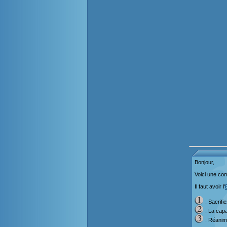
Bonjour,
Voici une com
Il faut avoir l'
: Sacrifi
: La capa
: Réanime