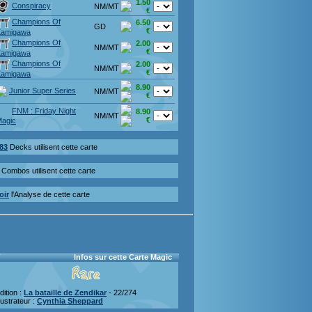
1.50
Conspiracy
NM/MT
€
Champions Of
6.50
GD
€
Kamigawa
Champions Of
2.00
NM/MT
€
Kamigawa
Champions Of
2.00
NM/MT
€
Kamigawa
8.90
Junior Super Series
NM/MT
€
FNM : Friday Night
8.90
NM/MT
€
agic
83
Decks utilisent cette carte
Combos utilisent cette carte
oir
l'Analyse de cette carte
Infos sur cette Carte Magic
dition :
La bataille de Zendikar
- 22/274
llustrateur :
Cynthia Sheppard