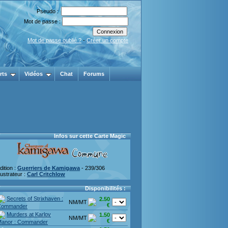
Pseudo :
Mot de passe :
Mot de passe oublié ?
-
Créer un compte
rts
Vidéos
Chat
Forums
Infos sur cette Carte Magic
dition :
Guerriers de Kamigawa
- 239/306
llustrateur :
Carl Critchlow
Disponibilités :
Secrets of Strixhaven :
2.50
NM/MT
€
Commander
Murders at Karlov
1.50
NM/MT
€
anor : Commander