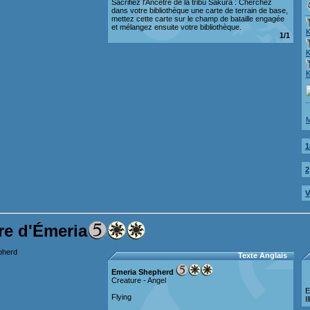
Sacrifiez l'Ancêtre de la tribu Sakura : Cherchez
dans votre bibliothèque une carte de terrain de base,
mettez cette carte sur le champ de bataille engagée
et mélangez ensuite votre bibliothèque.
1/1
M
1
2
V
re d'Émeria
Texte Anglais
Emeria Shepherd
Creature - Angel
E
Flying
I