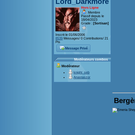
Lord_Darkmore
Hors Ligne
Membre
Passif depuis le
18/04/2023
Grade :
[Sortisan]
Inscrit le 01/06/2006
8539
Messages/ 0 Contributions/ 21
Pts
Message Privé
Modérateurs combos
Modérateur
knight_seb
Anastaszor
Bergè