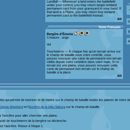
Landfall — Whenever a land enters the battlefield
under your control, you may return target nonland
permanent card from your graveyard to your hand. If
that land is a Plains, you may return that nonland
permanent card to the battlefield instead.
4/4
0
Texte Français
4
Bergère d'Émeria
Créature : ange
A
Vol
Toucheterre — À chaque fois qu'un terrain arrive sur
le champ de bataille sous votre contrôle, vous
pouvez renvoyer une carte de permanent non-terrain
ciblée depuis votre cimetière dans votre main. Si ce
terrain est une plaine, vous pouvez renvoyer cette
carte de permanent non-terrain sur le champ de
bataille à la place.
4/4
bo qui permet de tutoriser et de mettre sur le champ de bataille toutes les plaines de notre d
Emeria Shepherd
et l'
Ancêtre de la tribu Sakura
sur le champ de bataille.
ez l'ancêtre pour aller chercher une plaine.
cité de toucheterre de la bergère se déclenche.
z l'ancêtre. Retour à l'étape 1.