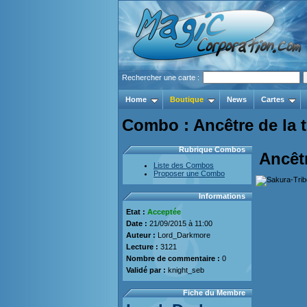
Rechercher une carte :
Home
Boutique
News
Cartes
Combo : Ancêtre de la 
Rubrique Combos
Ancêtr
Liste des Combos
Proposer une Combo
Informations
Etat :
Acceptée
Date :
21/09/2015 à 11:00
Auteur :
Lord_Darkmore
Lecture :
3121
Nombre de commentaire :
0
Validé par :
knight_seb
Fiche du Membre