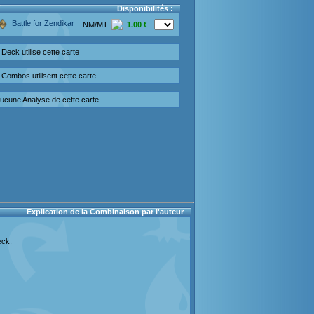
Disponibilités :
Battle for Zendikar
NM/MT
1.00 €
 Deck utilise cette carte
Combos utilisent cette carte
ucune Analyse de cette carte
Explication de la Combinaison par l'auteur
eck.