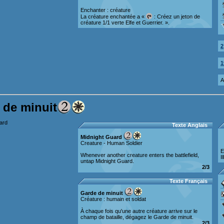
Enchanter : créature
La créature enchantée a «
: Créez un jeton de
créature 1/1 verte Elfe et Guerrier. ».
2
1
A
 de minuit
Texte Anglais
Midnight Guard
Creature - Human Soldier
E
Whenever another creature enters the battlefield,
I
untap Midnight Guard.
2/3
Texte Français
Garde de minuit
Créature : humain et soldat
À chaque fois qu'une autre créature arrive sur le
champ de bataille, dégagez le Garde de minuit.
2/3