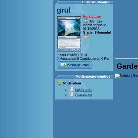
Fiche du Membre
grul
Hors Ligne
Membre
Inactif depuis le
01/10/2016
Grade :
[Nomade]
Inscrit le 06/09/2014
0
Messages/ 0 Contributions/ 0 Pts
Garde
Message Privé
Modérateurs combos
Modérateur
knight_seb
Anastaszor