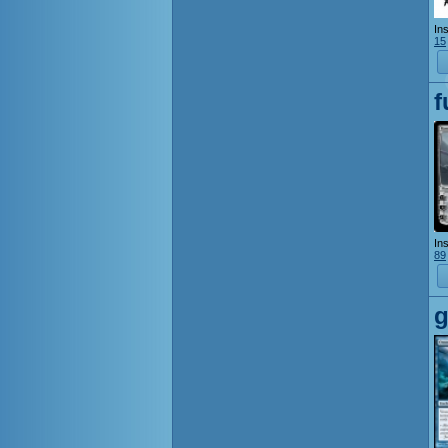
Ins
15
f
Ins
89
g