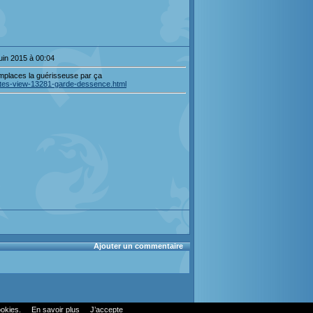
uin 2015 à 00:04
emplaces la guérisseuse par ça
rtes-view-13281-garde-dessence.html
Ajouter un commentaire
ookies.
En savoir plus
J’accepte