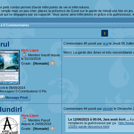
 petit combo permet d'avoir infini points de vie et infini tokens.
t simple mais un peu cher. placez la présence de Gond sur le garde de minuit une fois en jeu. 
it qui se dégagera par sa capacité. Vous aurez ainsi infini jetons et grâce a la guérisseuse, i
 y a 5 Commentaires
1
rul
Commentaire #5 posté par
grul
le Jeudi 09 Juille
Hors Ligne
Merci. La garde des âmes et très ressemblante
Membre Inactif depuis
le 01/10/2016
Grade :
[Nomade]
crit le 06/09/2014
essages/ 0 Contributions/ 0 Pts
Message Privé
lundirl
Commentaire #4 posté par
elundirl
le Dimanche 2
Hors Ligne
Le 12/06/2015 à 00:04, Jara avait écrit ...
il 
Membre Passif
remplaces la guérisseuse par ça :
http://www
depuis le 24/06/2018
13281-garde-dessence.html
Grade :
[Nomade]