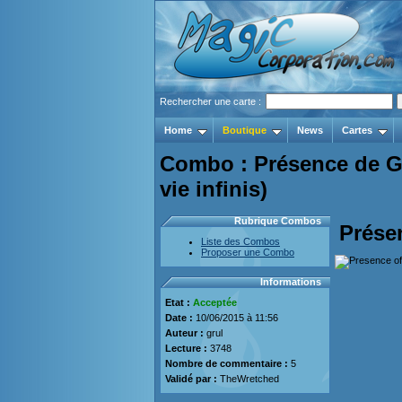
Rechercher une carte :
Home
Boutique
News
Cartes
Combo : Présence de Go
vie infinis)
Rubrique Combos
Prése
Liste des Combos
Proposer une Combo
Informations
Etat :
Acceptée
Date :
10/06/2015 à 11:56
Auteur :
grul
Lecture :
3748
Nombre de commentaire :
5
Validé par :
TheWretched