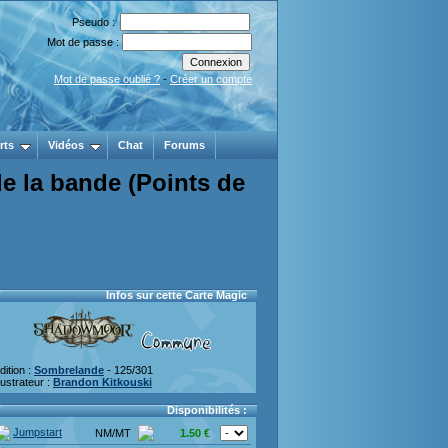
Pseudo :
Mot de passe :
Mot de passe oublié ?
-
Créer un compte
rts
Vidéos
Chat
Forums
e la bande (Points de
Infos sur cette Carte Magic
dition :
Sombrelande
- 125/301
llustrateur :
Brandon Kitkouski
Disponibilités :
Jumpstart
NM/MT
1.50 €