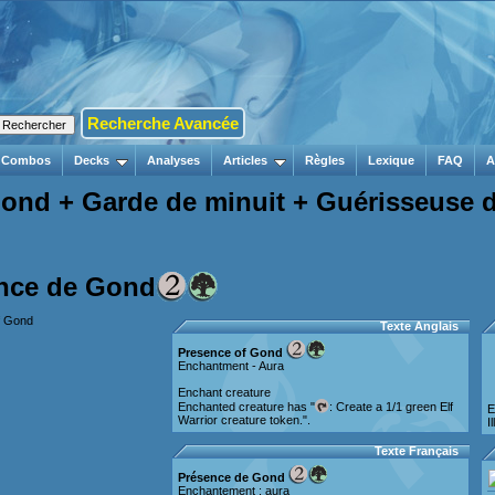
Recherche Avancée
Combos
Decks
Analyses
Articles
Règles
Lexique
FAQ
A
nd + Garde de minuit + Guérisseuse d
nce de Gond
Texte Anglais
Presence of Gond
Enchantment - Aura
Enchant creature
Enchanted creature has "
: Create a 1/1 green Elf
E
Warrior creature token.".
I
Texte Français
Présence de Gond
Enchantement : aura