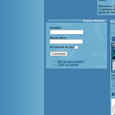
SALUT
Bienvenue. Ce
Le principe e
garde de minu
Espace Membre
Il
Identifiant
g
Mot de passe
Se souvenir de moi
Mot de passe oublié ?
Créer un compte
Ins
0
M
e