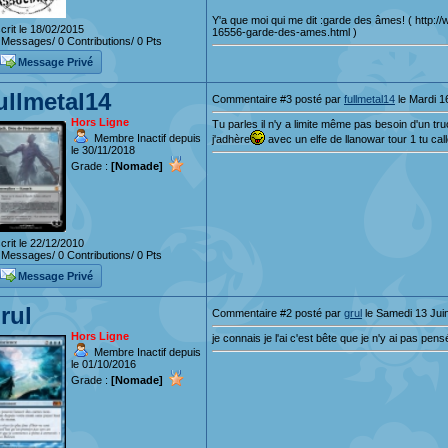
Y'a que moi qui me dit :garde des âmes! ( http:
crit le 18/02/2015
16556-garde-des-ames.html )
Messages/ 0 Contributions/ 0 Pts
Message Privé
ullmetal14
Commentaire #3 posté par
fullmetal14
le Mardi 1
Hors Ligne
Tu parles il n'y a limite même pas besoin d'un t
Membre Inactif depuis
j'adhère
avec un elfe de llanowar tour 1 tu call
le 30/11/2018
Grade :
[Nomade]
crit le 22/12/2010
Messages/ 0 Contributions/ 0 Pts
Message Privé
rul
Commentaire #2 posté par
grul
le Samedi 13 Jui
Hors Ligne
je connais je l'ai c'est bête que je n'y ai pas pen
Membre Inactif depuis
le 01/10/2016
Grade :
[Nomade]