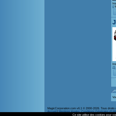
Ins
0
M
J
Ins
21
Vo
MagicCorporation.com v6.1 © 2000-2026. Tous droits 
Accueil
|
Mentions légales, Conditions Générales d'Utilis
Ce site utilise des cookies pour vou