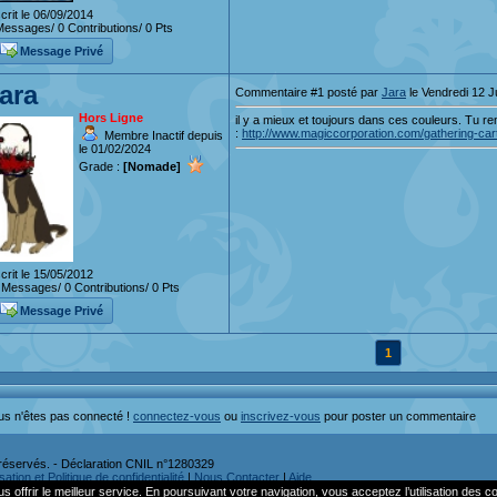
crit le 06/09/2014
essages/ 0 Contributions/ 0 Pts
Message Privé
ara
Commentaire #1 posté par
Jara
le Vendredi 12 J
Hors Ligne
il y a mieux et toujours dans ces couleurs. Tu r
:
http://www.magiccorporation.com/gathering-ca
Membre Inactif depuis
le 01/02/2024
Grade :
[Nomade]
crit le 15/05/2012
Messages/ 0 Contributions/ 0 Pts
Message Privé
1
us n'êtes pas connecté !
connectez-vous
ou
inscrivez-vous
pour poster un commentaire
réservés. - Déclaration CNIL n°1280329
ation et Politique de confidentialité
|
Nous Contacter
|
Aide
s offrir le meilleur service. En poursuivant votre navigation, vous acceptez l’utilisation des c