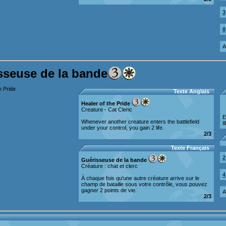
3
8
A
sseuse de la bande
Texte Anglais
Healer of the Pride
Creature - Cat Cleric
E
Whenever another creature enters the battlefield
I
under your control, you gain 2 life.
2/3
Texte Français
2
Guérisseuse de la bande
Créature : chat et clerc
4
À chaque fois qu'une autre créature arrive sur le
champ de bataille sous votre contrôle, vous pouvez
gagner 2 points de vie.
A
2/3