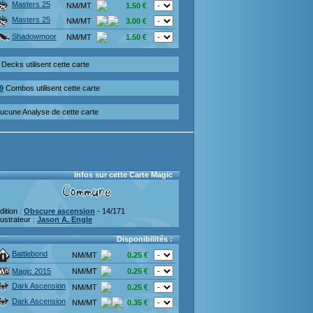
Masters 25
NM/MT
1.50 €
Masters 25
NM/MT
3.00 €
Shadowmoor
NM/MT
1.50 €
Decks utilisent cette carte
9
Combos utilisent cette carte
ucune Analyse de cette carte
Infos sur cette Carte Magic
dition :
Obscure ascension
- 14/171
llustrateur :
Jason A. Engle
Disponibilités :
Battlebond
NM/MT
0.25 €
Magic 2015
NM/MT
0.25 €
Dark Ascension
NM/MT
0.25 €
Dark Ascension
NM/MT
0.35 €