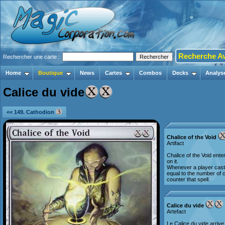
Recherche A
Rechercher une carte :
Home
Boutique
News
Cartes
Combos
Decks
Analys
Calice du vide
<< 149. Cathodion
Chalice of the Void
Artifact
Chalice of the Void ente
on it.
Whenever a player cast
equal to the number of 
counter that spell.
Calice du vide
Artefact
Le Calice du vide arrive