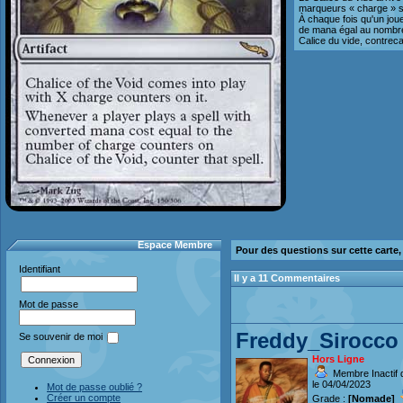
marqueurs « charge » su
À chaque fois qu'un jou
de mana égal au nombre
Calice du vide, contreca
Espace Membre
Pour des questions sur cette carte
Identifiant
Il y a 11 Commentaires
Mot de passe
Freddy_Sirocco
Se souvenir de moi
Hors Ligne
Membre Inactif 
le 04/04/2023
Mot de passe oublié ?
Créer un compte
Grade :
[Nomade]