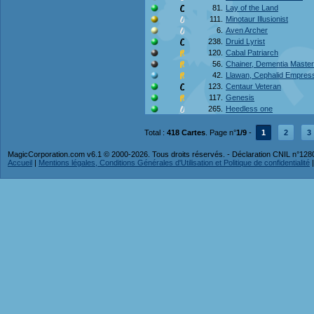
81.
Lay of the Land
111.
Minotaur Illusionist
6.
Aven Archer
238.
Druid Lyrist
120.
Cabal Patriarch
56.
Chainer, Dementia Master
42.
Llawan, Cephalid Empres
123.
Centaur Veteran
117.
Genesis
265.
Heedless one
Total :
418 Cartes
. Page n°
1/9
-
1
2
3
MagicCorporation.com v6.1 © 2000-2026. Tous droits réservés. - Déclaration CNIL n°12
Accueil
|
Mentions légales, Conditions Générales d'Utilisation et Politique de confidentialité