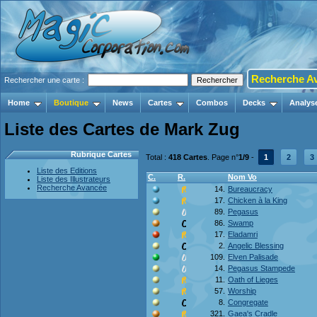
Recherche A
Rechercher une carte :
Home
Boutique
News
Cartes
Combos
Decks
Analys
Liste des Cartes de Mark Zug
Rubrique Cartes
Total :
418 Cartes
. Page n°
1/9
-
1
2
3
Liste des Editions
C.
R.
Nom Vo
Liste des Illustrateurs
Recherche Avancée
14.
Bureaucracy
17.
Chicken à la King
89.
Pegasus
86.
Swamp
17.
Eladamri
2.
Angelic Blessing
109.
Elven Palisade
14.
Pegasus Stampede
11.
Oath of Lieges
57.
Worship
8.
Congregate
321.
Gaea's Cradle