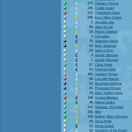
277.
Titania's Chosen
245.
Cradle Guard
221.
Thundering Giant
298.
Karn, Silver Golem
2.
Absolute Law
55.
Voice of Law
18.
Planar Collapse
4.
Cessation
70.
Skittering Horror
53.
Body Snatcher
23.
Voice of Duty
3.
Angelic Blessing
1.
Angelic Blessing
67.
Cloud Sprite
53.
Thermal Glider
301.
Jeweled Torque
90.
Laccolith Warrior
51.
Ascendant Evincar
65.
Phyrexian Prowler
28.
Alexi, Zephyr Mage
108.
Zerapa Minotaur
46.
Ribbon Snake
243.
Darigaaz, the Igniter
182.
Bind
199.
Molimo, Maro-Sorcerer
42.
Serra Angel
21.
Honor Guard
52.
Sustainer of the Realm