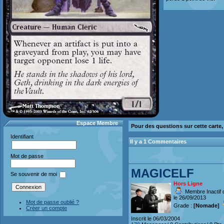
Espace Membre
Pour des questions sur cette carte
Identifiant
Il y a 1 Commentaires
Mot de passe
MAGICELF
Se souvenir de moi
Hors Ligne
Membre Inactif 
le 26/09/2013
Mot de passe oublié ?
Grade :
[Nomade]
Créer un compte
Inscrit le 06/03/2004