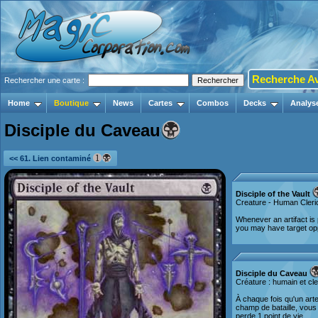
Recherche A
Rechercher une carte :
Home
Boutique
News
Cartes
Combos
Decks
Analys
Disciple du Caveau
<< 61. Lien contaminé
Disciple of the Vault
Creature - Human Cleri
Whenever an artifact is p
you may have target opp
Disciple du Caveau
Créature : humain et cl
À chaque fois qu'un arte
champ de bataille, vous 
perde 1 point de vie.