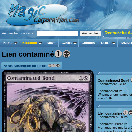
Recherche A
Rechercher une carte :
Home
Boutique
News
Cartes
Combos
Decks
Analys
Lien contaminé
<< 60. Absorption de l'esprit
Contaminated Bond
Enchantment - Aura
Enchant creature
Whenever enchanted crea
loses 3 life.
Lien contaminé
Enchantement : aura
Enchanter : créature
À chaque fois que la cr
son contrôleur perd 3 po