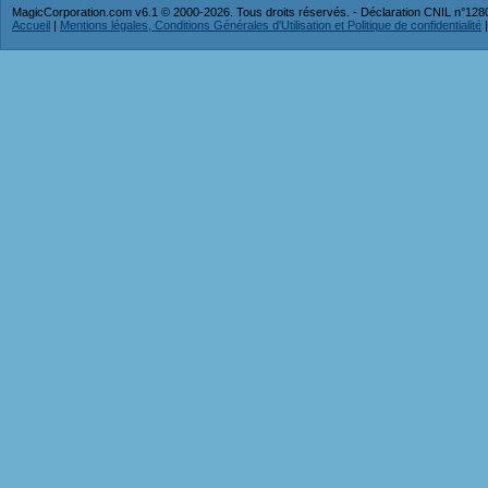
MagicCorporation.com v6.1 © 2000-2026. Tous droits réservés. - Déclaration CNIL n°12
Accueil
|
Mentions légales, Conditions Générales d'Utilisation et Politique de confidentialité