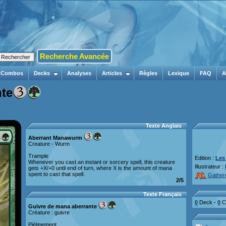
Recherche Avancée
Combos
Decks
Analyses
Articles
Règles
Lexique
FAQ
A
nte
Texte Anglais
Aberrant Manawurm
Creature - Wurm
Trample
Edition :
Les
Whenever you cast an instant or sorcery spell, this creature
Illustrateur :
gets +X/+0 until end of turn, where X is the amount of mana
spent to cast that spell.
Gather
2/5
Texte Français
0
Deck -
0
Co
Guivre de mana aberrante
Créature : guivre
Piétinement