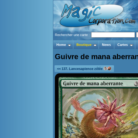
Rechercher une carte :
Home
Boutique
News
Cartes
Guivre de mana aberra
<< 137. Lancesapience zélée