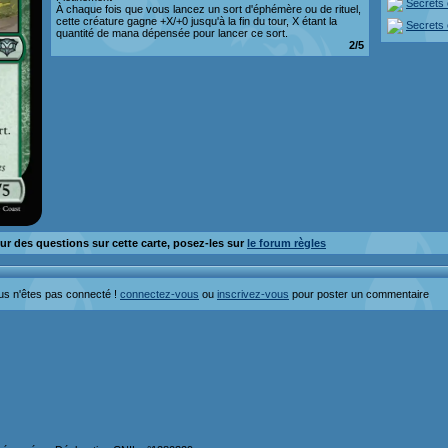
Secrets 
À chaque fois que vous lancez un sort d'éphémère ou de rituel,
cette créature gagne +X/+0 jusqu'à la fin du tour, X étant la
Secrets 
quantité de mana dépensée pour lancer ce sort.
2/5
ur des questions sur cette carte, posez-les sur
le forum règles
us n'êtes pas connecté !
connectez-vous
ou
inscrivez-vous
pour poster un commentaire