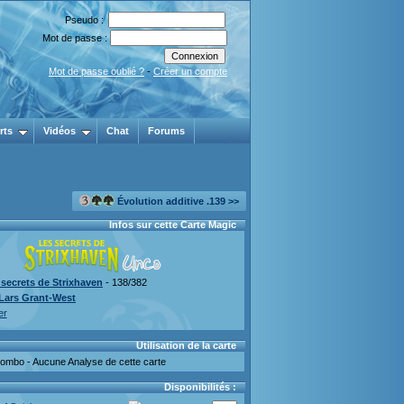
Pseudo :
Mot de passe :
Mot de passe oublié ?
-
Créer un compte
rts
Vidéos
Chat
Forums
Évolution additive .139 >>
Infos sur cette Carte Magic
 secrets de Strixhaven
- 138/382
Lars Grant-West
er
Utilisation de la carte
mbo - Aucune Analyse de cette carte
Disponibilités :