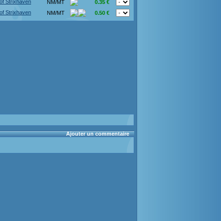
of Strixhaven
NM/MT
0.35 €
of Strixhaven
NM/MT
0.50 €
Ajouter un commentaire