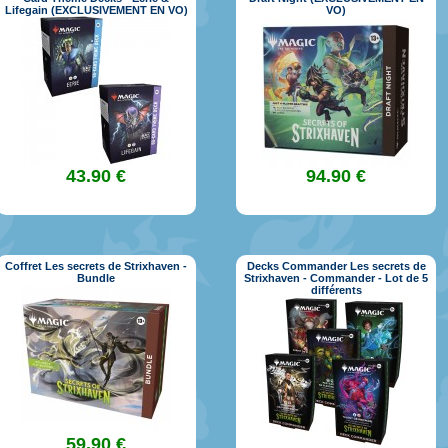
Lifegain (EXCLUSIVEMENT EN VO)
VO)
43.90 €
94.90 €
Coffret Les secrets de Strixhaven -
Decks Commander Les secrets de
Bundle
Strixhaven - Commander - Lot de 5
différents
59.90 €