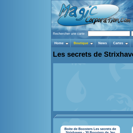
Rechercher une carte :
Home
Boutique
News
Cartes
Les secrets de Strixha
Boite de Boosters Les secrets de
Strixhaven - 30 Boosters de Jeu