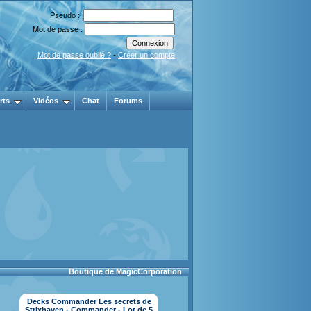
Pseudo :
Mot de passe :
Mot de passe oublié ?
-
Créer un compte
rts
Vidéos
Chat
Forums
Boutique de MagicCorporation
Decks Commander Les secrets de
Strixhaven - Commander - Lot de 5