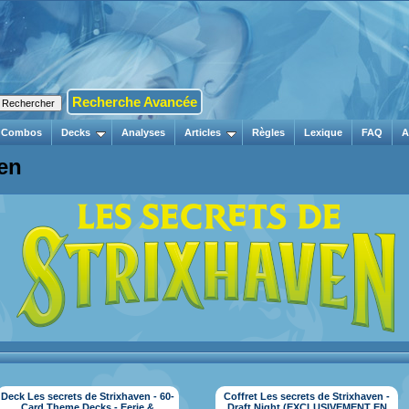
Recherche Avancée
Combos
Decks
Analyses
Articles
Règles
Lexique
FAQ
A
ven
Deck Les secrets de Strixhaven - 60-
Coffret Les secrets de Strixhaven -
Card Theme Decks - Eerie &
Draft Night (EXCLUSIVEMENT EN