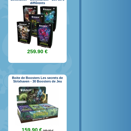
différents
259.90 €
Boite de Boosters Les secrets de
Strixhaven - 30 Boosters de Jeu
159.90 €
165.00 €