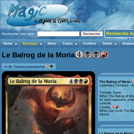
Recherche A
Rechercher une carte :
Home
Boutique
News
Cartes
Combos
Decks
Analys
Le Balrog de la Moria
<< 45. Tranche prestebrise
The Balrog of Moria
Legendary Creature - 
Trample, haste
When The Balrog of Mori
for each opponent, exile
controls.
Cycling
When you cycle The Bal
tokens.
Le Balrog de la Moria