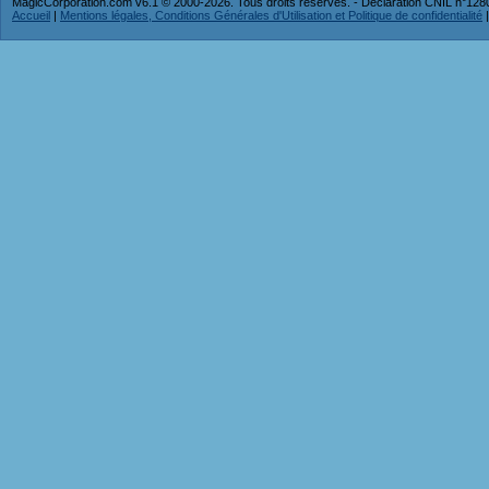
MagicCorporation.com v6.1 © 2000-2026. Tous droits réservés. - Déclaration CNIL n°12
Accueil
|
Mentions légales, Conditions Générales d'Utilisation et Politique de confidentialité