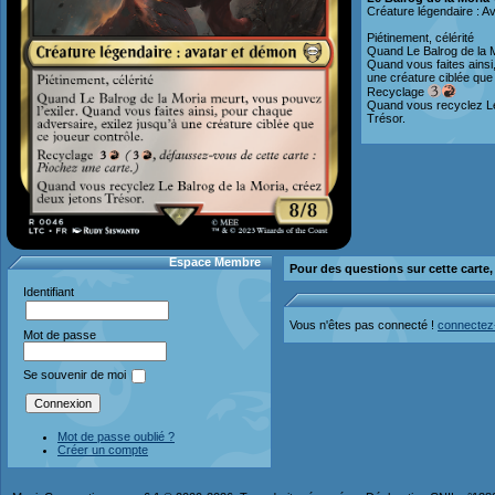
Créature légendaire : A
Piétinement, célérité
Quand Le Balrog de la M
Quand vous faites ainsi
une créature ciblée que 
Recyclage
Quand vous recyclez Le
Trésor.
Espace Membre
Pour des questions sur cette carte
Identifiant
Vous n'êtes pas connecté !
connectez
Mot de passe
Se souvenir de moi
Mot de passe oublié ?
Créer un compte