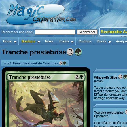
Recherche A
Rechercher une carte :
Home
Boutique
News
Cartes
Combos
Decks
Analys
Tranche prestebrise
<< 44. Franchissement du Caradhras
Windswift Slice
Instant
Target creature you con
target creature you don'
Elf Warrior creature to
damage dealt this way.
Tranche prestebrise
Éphémère
Une créature ciblée que
blessures égal à sa for