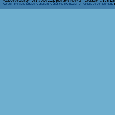
MagicCorporation.com v6.1 © 2000-2026. Tous droits réservés. - Déclaration CNIL n°12
Accueil
|
Mentions légales, Conditions Générales d'Utilisation et Politique de confidentialité