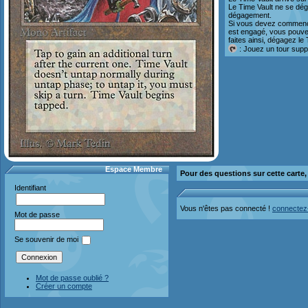
Le Time Vault ne se dé
dégagement.
Si vous devez commencer
est engagé, vous pouvez
faites ainsi, dégagez le 
: Jouez un tour suppl
Espace Membre
Pour des questions sur cette carte
Identifiant
Vous n'êtes pas connecté !
connectez
Mot de passe
Se souvenir de moi
Mot de passe oublié ?
Créer un compte