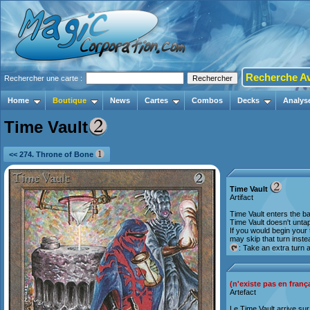
Recherche A
Rechercher une carte :
Home
Boutique
News
Cartes
Combos
Decks
Analys
Time Vault
<< 274. Throne of Bone
Time Vault
Artifact
Time Vault enters the bat
Time Vault doesn't unta
If you would begin your 
may skip that turn inste
: Take an extra turn a
(n'existe pas en franç
Artefact
Le Time Vault arrive sur