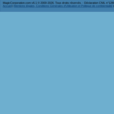
MagicCorporation.com v6.1 © 2000-2026. Tous droits réservés. - Déclaration CNIL n°12
Accueil
|
Mentions légales, Conditions Générales d'Utilisation et Politique de confidentialité