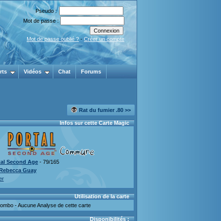
Pseudo :
Mot de passe :
Mot de passe oublié ?
-
Créer un compte
rts
Vidéos
Chat
Forums
Rat du fumier .80 >>
Infos sur cette Carte Magic
tal Second Age
- 79/165
Rebecca Guay
er
Utilisation de la carte
mbo - Aucune Analyse de cette carte
Disponibilités :