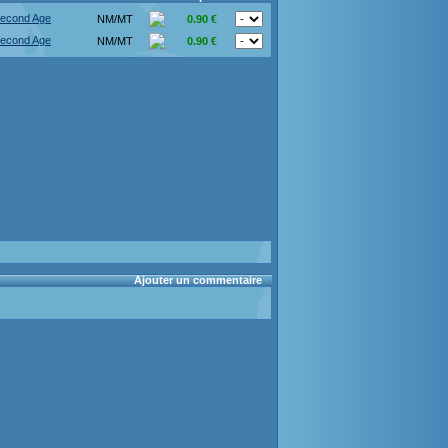
Second Age
NM/MT
0.90 €
Second Age
NM/MT
0.90 €
Ajouter un commentaire