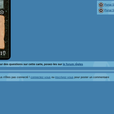
Portal 
Portal 
ur des questions sur cette carte, posez-les sur
le forum règles
us n'êtes pas connecté !
connectez-vous
ou
inscrivez-vous
pour poster un commentaire