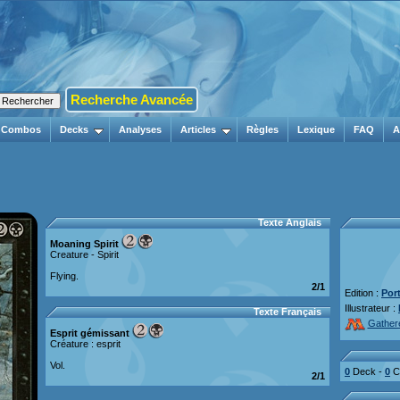
Recherche Avancée
Combos
Decks
Analyses
Articles
Règles
Lexique
FAQ
A
Texte Anglais
Moaning Spirit
Creature - Spirit
Flying.
2/1
Edition :
Por
Illustrateur :
Texte Français
Gather
Esprit gémissant
Créature : esprit
Vol.
0
Deck -
0
Co
2/1