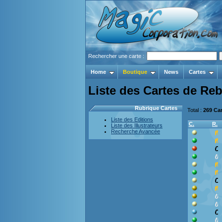
Rechercher une carte :
Home
Boutique
News
Cartes
Liste des Cartes de Re
Rubrique Cartes
Total :
269 Ca
Liste des Editions
C.
R.
Liste des Illustrateurs
Recherche Avancée