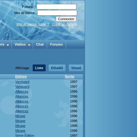
Pseudo :
Mot de passe :
Mot de passe oublié ?
-
Créer un compte
rts
Vidéos
Chat
Forums
Affichage :
Liste
Détaillé
Visuel
Edition
Sortie
Vanguard
1997
Vanguard
1997
Alliances
1996
Alliances
1996
Alliances
1996
Alliances
1996
Alliances
1996
Mirage
1996
Mirage
1996
Mirage
1996
Mirage
1996
5ème Édition
1997