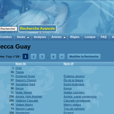
Recherche Avancée
Combos
Decks
Analyses
Articles
Règles
Lexique
FAQ
A
becca Guay
rtes
. Page n°
1/6
-
1
2
3
...
6
>
Modifier la Recherche
Nom Vo
Nom Vf
1.
Orim
30.
Titania
71.
Enslaved Scout
Éclaireur asservi
97.
Nature's Chosen
Élu de la Nature
18.
Sustaining Spirit
Esprit protecteur
96.
Kaysa
Kaysa
11.
Noble Steeds
Nobles coursiers
256.
Asmira, Holy Avenger
Azmira, sainte vengeresse
286.
Vitalizing Cascade
Cascade revitalisante
45.
Vigilant Martyr
Martyr vigilant
74.
Memory Lapse
Trou de mémoire
339.
Wanderlust
Errance