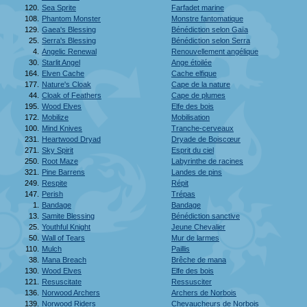
120.
Sea Sprite
Farfadet marine
108.
Phantom Monster
Monstre fantomatique
129.
Gaea's Blessing
Bénédiction selon Gaïa
25.
Serra's Blessing
Bénédiction selon Serra
4.
Angelic Renewal
Renouvellement angélique
30.
Starlit Angel
Ange étoilée
164.
Elven Cache
Cache elfique
177.
Nature's Cloak
Cape de la nature
44.
Cloak of Feathers
Cape de plumes
195.
Wood Elves
Elfe des bois
172.
Mobilize
Mobilisation
100.
Mind Knives
Tranche-cerveaux
231.
Heartwood Dryad
Dryade de Boiscœur
271.
Sky Spirit
Esprit du ciel
250.
Root Maze
Labyrinthe de racines
321.
Pine Barrens
Landes de pins
249.
Respite
Répit
147.
Perish
Trépas
1.
Bandage
Bandage
13.
Samite Blessing
Bénédiction sanctive
25.
Youthful Knight
Jeune Chevalier
50.
Wall of Tears
Mur de larmes
110.
Mulch
Paillis
38.
Mana Breach
Brêche de mana
130.
Wood Elves
Elfe des bois
121.
Resuscitate
Ressusciter
136.
Norwood Archers
Archers de Norbois
139.
Norwood Riders
Chevaucheurs de Norbois