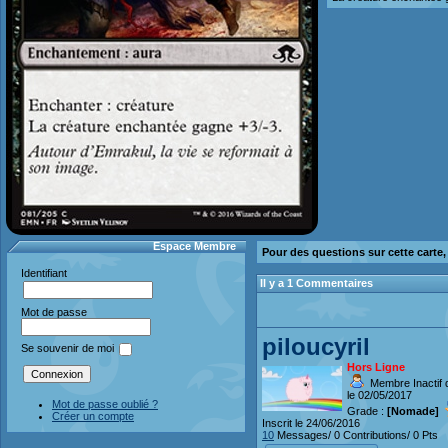
Espace Membre
Pour des questions sur cette carte
Identifiant
Il y a 1 Commentaires
Mot de passe
piloucyril
Se souvenir de moi
Hors Ligne
Membre Inactif 
le 02/05/2017
Mot de passe oublié ?
Grade :
[Nomade]
Créer un compte
Inscrit le 24/06/2016
10
Messages/ 0 Contributions/ 0 Pts