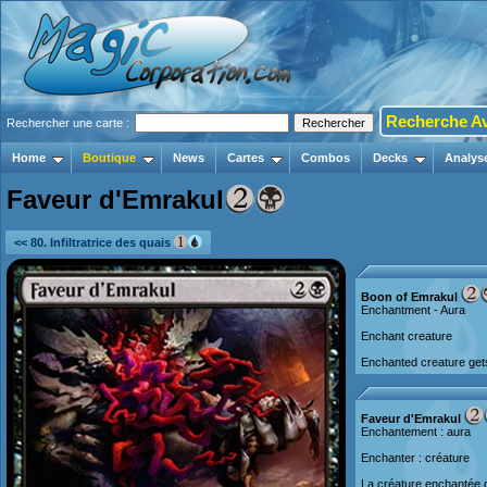
Recherche A
Rechercher une carte :
Home
Boutique
News
Cartes
Combos
Decks
Analys
Faveur d'Emrakul
<< 80. Infiltratrice des quais
Boon of Emrakul
Enchantment - Aura
Enchant creature
Enchanted creature gets
Faveur d'Emrakul
Enchantement : aura
Enchanter : créature
La créature enchantée 