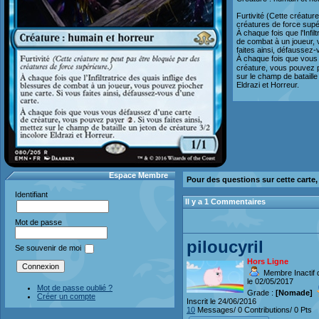
Furtivité (Cette créatur
créatures de force supé
À chaque fois que l'Infil
de combat à un joueur,
faites ainsi, défaussez-
À chaque fois que vous
créature, vous pouvez
sur le champ de bataille
Eldrazi et Horreur.
Espace Membre
Pour des questions sur cette carte
Identifiant
Il y a 1 Commentaires
Mot de passe
piloucyril
Se souvenir de moi
Hors Ligne
Membre Inactif 
le 02/05/2017
Mot de passe oublié ?
Grade :
[Nomade]
Créer un compte
Inscrit le 24/06/2016
10
Messages/ 0 Contributions/ 0 Pts