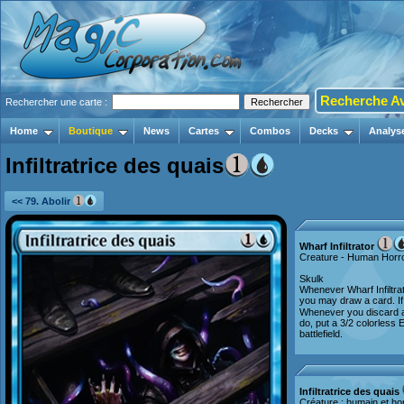
Recherche A
Rechercher une carte :
Home
Boutique
News
Cartes
Combos
Decks
Analys
Infiltratrice des quais
<< 79. Abolir
Wharf Infiltrator
Creature - Human Horr
Skulk
Whenever Wharf Infiltra
you may draw a card. If
Whenever you discard 
do, put a 3/2 colorless 
battlefield.
Infiltratrice des quais
Créature : humain et ho