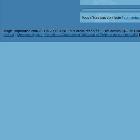
Vous n'êtes pas connecté !
connectez
MagicCorporation.com v6.1 © 2000-2026. Tous droits réservés. - Déclaration CNIL n°12
Accueil
|
Mentions légales, Conditions Générales d'Utilisation et Politique de confidentialité