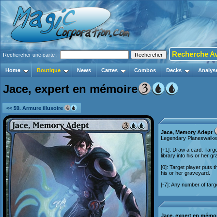
Recherche A
Rechercher une carte :
Home
Boutique
News
Cartes
Combos
Decks
Analys
Jace, expert en mémoire
<< 59. Armure illusoire
Jace, Memory Adept
Legendary Planeswalke
[+1]: Draw a card. Targe
library into his or her g
[0]: Target player puts t
his or her graveyard.
[-7]: Any number of tar
Jace, expert en mémo