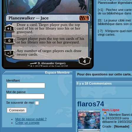
Planeswalker légendaire
[+1] : Piochez une carte
de sa bibliothèque dans
[0] : Le joueur ciblé me
bibliothèque dans son c
[-7] : N'importe quel n
vingt cartes.
Espace Membre
Pour des questions sur cette carte
Identifiant
Il y a 18 Commentaires
Mot de passe
flaros74
Se souvenir de moi
Hors Ligne
Membre Banni d
le 24/10/2019 sera
Mot de passe oublié ?
débanni le 19/03/202
Créer un compte
Grade :
[Nomade]