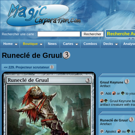
Recherche A
Rechercher une carte :
Home
Boutique
News
Cartes
Combos
Decks
Analys
Runeclé de Gruul
<< 229. Projecteur scrutateur
Gruul Keyrune
Artifact
: Add
or
to you
: Gruul Keyrune b
artifact creature with tra
Runeclé de Gruul
Artefact
: Ajoutez
ou
à 