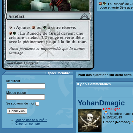
: La Runeclé de Gr
rouge et verte Bête avec 
Espace Membre
Pour des questions sur cette carte
Identifiant
Il y a 5 Commentaires
Mot de passe
YohanDmagic
Se souvenir de moi
Hors Ligne
Membre Inactif 
le 15/11/2019
Mot de passe oublié ?
Grade :
[Nomade]
Créer un compte