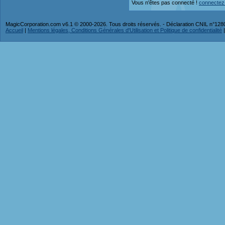
Vous n'êtes pas connecté !
connectez
MagicCorporation.com v6.1 © 2000-2026. Tous droits réservés. - Déclaration CNIL n°12
Accueil
|
Mentions légales, Conditions Générales d'Utilisation et Politique de confidentialité