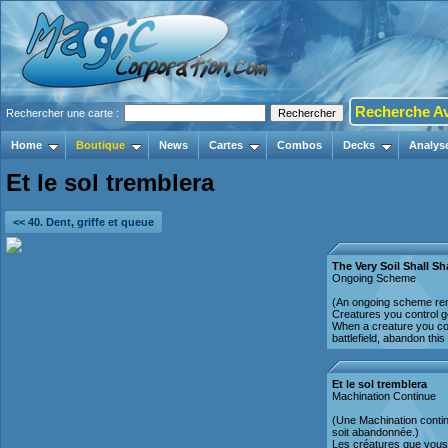
Recherche A
Rechercher une carte :
Home
Boutique
News
Cartes
Combos
Decks
Analys
Et le sol tremblera
<< 40. Dent, griffe et queue
The Very Soil Shall S
Ongoing Scheme
(An ongoing scheme rema
Creatures you control g
When a creature you con
battlefield, abandon thi
Et le sol tremblera
Machination Continue
(Une Machination continu
soit abandonnée.)
Les créatures que vous 