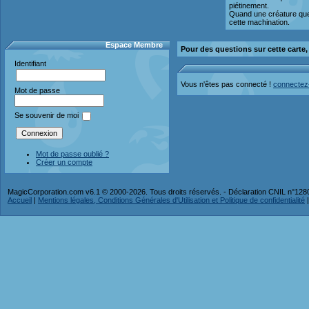
piétinement.
Quand une créature qu
cette machination.
Espace Membre
Pour des questions sur cette carte
Identifiant
Vous n'êtes pas connecté !
connectez
Mot de passe
Se souvenir de moi
Mot de passe oublié ?
Créer un compte
MagicCorporation.com v6.1 © 2000-2026. Tous droits réservés. - Déclaration CNIL n°12
Accueil
|
Mentions légales, Conditions Générales d'Utilisation et Politique de confidentialité