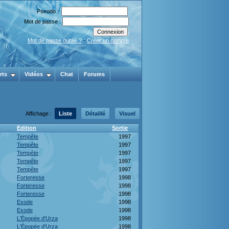
Pseudo :
Mot de passe :
Mot de passe oublié ?
-
Créer un compte
rts
Vidéos
Chat
Forums
Affichage :
Liste
Détaillé
Visuel
Edition
Sortie
Tempête
1997
Tempête
1997
Tempête
1997
Tempête
1997
Tempête
1997
Forteresse
1998
Forteresse
1998
Forteresse
1998
Exode
1998
Exode
1998
L'Épopée d'Urza
1998
L'Épopée d'Urza
1998