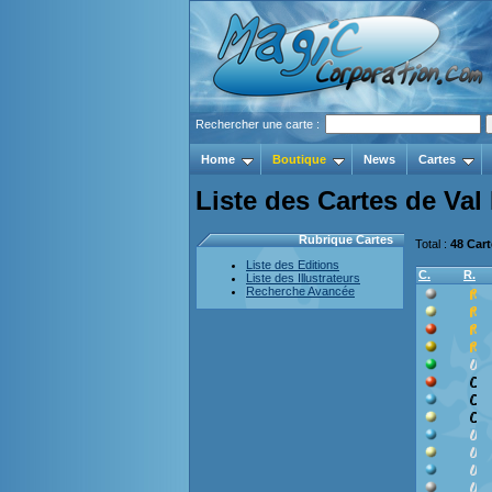
Rechercher une carte :
Home
Boutique
News
Cartes
Liste des Cartes de Val
Rubrique Cartes
Total :
48 Car
Liste des Editions
C.
R.
Liste des Illustrateurs
Recherche Avancée