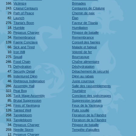
166.
Victimize
Brimades
243.
Citanul Centaurs
Centaures de Citalune
29.
Path of Peace
Chemin de paix
82.
Launch
Élan
276.
Titania's Boon
Faveur de Titania
18.
Humble
Humiliation
30.
Pegasus Charger
Pégase de bataille
34.
Remembrance
Remembrance
139.
Faerie Conclave
Conseil des faeries
66.
Sick and Tired
Malade et fatigué
10.
Iron Will
Volonté de fer
275.
Squall
Bourrasque
246.
Food Chain
Chaîne alimentaire
73.
Dehydration
Déshydratation
47.
Security Detail
Détachement de sécurité
85.
Indentured Djinn
Djinn au rabais
46.
Righteous Indignation
Juste courroux
286.
Assembly Hall
Salle des rassemblements
322.
Peat Bog
Tourbière
105.
Task Mage Assembly
Conclave des spécimages
85.
Brutal Suppression
Suppression brutale
246.
Fires of Yavimaya
Feux de la Yavimaya
126.
Tainted Well
Puits souillé
258.
Tanglebloom
Floraison de la Filandre
311.
Tanglebloom
Floraison de la Filandre
34.
Pegasus Charger
Pégase de bataille
259.
Needle Storm
Tempête d'aiguilles
12.
Pegasus Charger