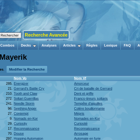
Recherche Avancée
Combos
Decks
Analyses
Articles
Règles
Lexique
FAQ
A
 Mayerik
tes
.
Modifier la Recherche
Nom Vo
Nom Vf
285.
Energizer
Amorceur
21.
Gerrard's Battle Cry
Cri de bataille de Gerrard
210.
Tooth and Claw
Dent et griffe
272.
Soltari Guerrillas
Francs-tireurs soltaris
241.
Needle Storm
Tempête d'aiguilles
96.
Seething Anger
Colère bouillonnante
27.
Contempt
Mépris
9.
Nomads en-Kor
Nomades en-Kor
29.
Curiosity
Curiosité
17.
Reconnaissance
Reconnaissance
70.
Douse
Arrosage
297.
Hopping Automaton
Automate en furie