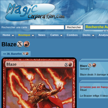
Recherche A
Rechercher une carte :
Home
Boutique
News
Cartes
Combos
Decks
Analys
Blaze
<< 38. Banefire
Blaze
Sorcery
Blaze deals X damage to
(n'existe pas en franç
Rituel
Le Brasier inflige X bles