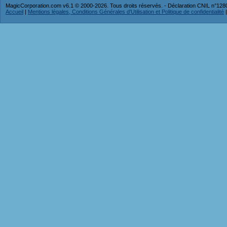
MagicCorporation.com v6.1 © 2000-2026. Tous droits réservés. - Déclaration CNIL n°12
Accueil
|
Mentions légales, Conditions Générales d'Utilisation et Politique de confidentialité