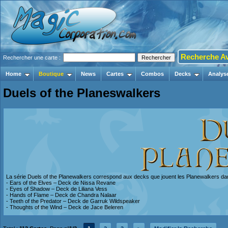
Recherche A
Rechercher une carte :
Home
Boutique
News
Cartes
Combos
Decks
Analys
Duels of the Planeswalkers
La série Duels of the Planewalkers correspond aux decks que jouent les Planewalkers dans
- Ears of the Elves – Deck de Nissa Revane
- Eyes of Shadow – Deck de Liliana Vess
- Hands of Flame – Deck de Chandra Nalaar
- Teeth of the Predator – Deck de Garruk Wildspeaker
- Thoughts of the Wind – Deck de Jace Beleren