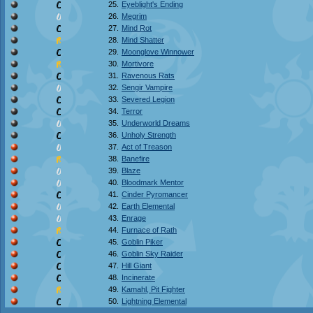
25.
Eyeblight's Ending
26.
Megrim
27.
Mind Rot
28.
Mind Shatter
29.
Moonglove Winnower
30.
Mortivore
31.
Ravenous Rats
32.
Sengir Vampire
33.
Severed Legion
34.
Terror
35.
Underworld Dreams
36.
Unholy Strength
37.
Act of Treason
38.
Banefire
39.
Blaze
40.
Bloodmark Mentor
41.
Cinder Pyromancer
42.
Earth Elemental
43.
Enrage
44.
Furnace of Rath
45.
Goblin Piker
46.
Goblin Sky Raider
47.
Hill Giant
48.
Incinerate
49.
Kamahl, Pit Fighter
50.
Lightning Elemental