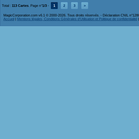
Total :
113 Cartes
. Page n°
1/3
-
1
2
3
>
MagicCorporation.com v6.1 © 2000-2026. Tous droits réservés. - Déclaration CNIL n°12
Accueil
|
Mentions légales, Conditions Générales d'Utilisation et Politique de confidentialité