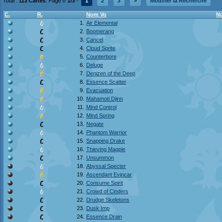
Total :
113 Cartes
. Page n°
1/3
-
1
2
3
>
Modifier la Recherche
C.
R.
Nom Vo
N
1.
Air Elemental
2.
Boomerang
3.
Cancel
4.
Cloud Sprite
5.
Counterbore
6.
Deluge
7.
Denizen of the Deep
8.
Essence Scatter
9.
Evacuation
10.
Mahamoti Djinn
11.
Mind Control
12.
Mind Spring
13.
Negate
14.
Phantom Warrior
15.
Snapping Drake
16.
Thieving Magpie
17.
Unsummon
18.
Abyssal Specter
19.
Ascendant Evincar
20.
Consume Spirit
21.
Crowd of Cinders
22.
Drudge Skeletons
23.
Dusk Imp
24.
Essence Drain