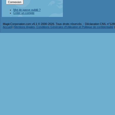
Mot de passe oublié ?
Créer un compte
MagicCorporation.com v6.1 © 2000-2026. Tous droits réservés. - Déclaration CNIL n°12
Accueil
|
Mentions légales, Conditions Générales d'Utilisation et Politique de confidentialité