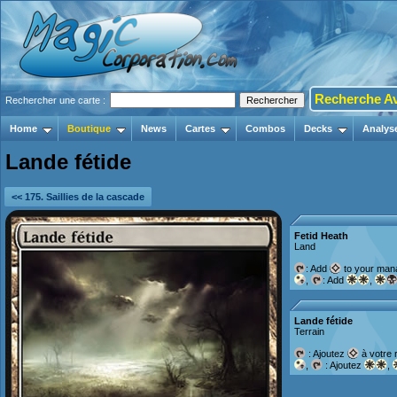
Recherche A
Rechercher une carte :
Home
Boutique
News
Cartes
Combos
Decks
Analys
Lande fétide
<< 175. Saillies de la cascade
Fetid Heath
Land
: Add
to your mana
,
: Add
,
Lande fétide
Terrain
: Ajoutez
à votre 
,
: Ajoutez
,