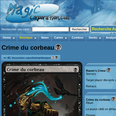
Recherche A
Rechercher une carte :
Home
Boutique
News
Cartes
Combos
Decks
Analys
Crime du corbeau
<< 40. Incursion cauchemardesque
Raven's Crime
Sorcery
Target player discards 
Retrace.
Crime du corbeau
Rituel
Le joueur ciblé se défau
Pistage.