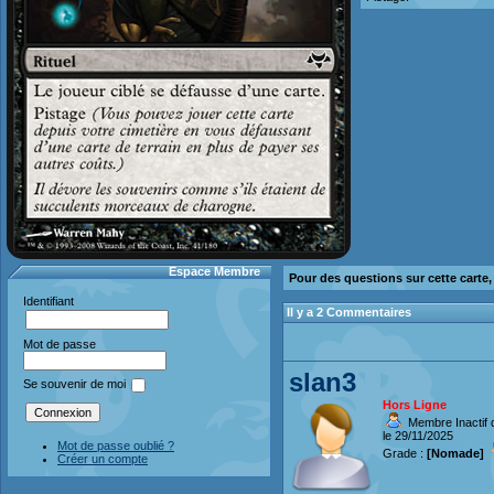
Espace Membre
Pour des questions sur cette carte
Identifiant
Il y a 2 Commentaires
Mot de passe
slan3
Se souvenir de moi
Hors Ligne
Membre Inactif 
le 29/11/2025
Mot de passe oublié ?
Grade :
[Nomade]
Créer un compte