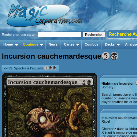
Recherche A
Rechercher une carte :
Home
Boutique
News
Cartes
Combos
Decks
Analys
Incursion cauchemardesque
<< 39. Spectre à l'aiguille
Nightmare Incursion
Sorcery
Search target player's l
number of Swamps you c
player shuffles his or her
Incursion cauchemar
Rituel
Cherchez dans la bibliot
X étant le nombre de mar
Ce joueur mélange ensui