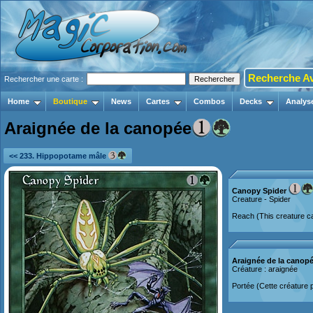
Recherche A
Rechercher une carte :
Home
Boutique
News
Cartes
Combos
Decks
Analys
Araignée de la canopée
<< 233. Hippopotame mâle
Canopy Spider
Creature - Spider
Reach (This creature can
Araignée de la canop
Créature : araignée
Portée (Cette créature p