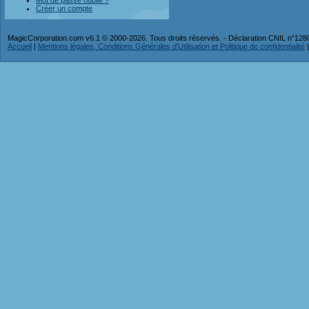
Mot de passe oublié ?
Créer un compte
MagicCorporation.com v6.1 © 2000-2026. Tous droits réservés. - Déclaration CNIL n°12
Accueil
|
Mentions légales, Conditions Générales d'Utilisation et Politique de confidentialité