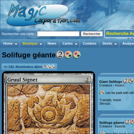
Recherche A
Rechercher une carte :
Home
Boutique
News
Cartes
Combos
Decks
Analys
Solifuge géante
<< 142. Illuminatus djinn
Giant Solifuge
Creature - Insect
(
can be paid with ei
Trample, haste
Shroud.
Solifuge géante
Créature : insecte
(
peut être payé au 