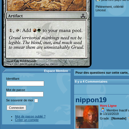
Piétinement, célérité
Linceul.
Espace Membre
Pour des questions sur cette carte
Identifiant
Il y a 4 Commentaires
Mot de passe
nippon19
Se souvenir de moi
Hors Ligne
Membre Inactif 
le 13/10/2019
Mot de passe oublié ?
Grade :
[Nomade]
Créer un compte