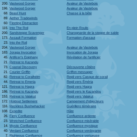
200.
Vastwood Gorger
Avaleur de Vastebois
196.
Vastwood Gorger
Avaleur de Vastebois
68.
Beast Hunt
Chasse à la bête
89.
Aether Tradewinds
60.
Fleeting Distraction
115.
Into The Roil
En plein Roulis
200.
Sandsteppe Scavenger
Charognarde de la steppe de sable
173.
Assault Formation
Formation d'assaut
23.
Into the Roil
204.
Vastwood Gorger
Avaleur de Vastebois
183.
Joraga Invocation
Invocation de Joraga
45.
Artificer's Epiphany
Révélation de l'artificier
21.
Retreat to Kazandu
73.
Coastal Discovery
Découverte côtière
21.
Courier Griffin
Griffon messager
82.
Retreat to Coralhelm
Repli vers Casque de corail
44.
Retreat to Emeria
Repli vers Éméria
121.
Retreat to Hagra
Repli vers Hagra
186.
Retreat to Kazandu
Repli vers le Kazandou
153.
Retreat to Valakut
Repli vers Valakut
172.
Holdout Settlement
Campement d'objecteurs
116.
Reckless Bushwhacker
Guérillero téméraire
108.
Expedite
Hâte
26.
Fiery Confluence
Confluence ardente
23.
Wretched Confluence
Confluence misérable
14.
Mystic Confluence
Confluence mystique
40.
Verdant Confluence
Confluence verdoyante
7.
Righteous Confluence
Confluence vertueuse