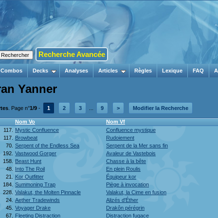
Recherche Avancée
Combos
Decks
Analyses
Articles
Règles
Lexique
FAQ
A
ran Yanner
rtes
. Page n°
1/9
-
1
2
3
...
9
>
Modifier la Recherche
Nom Vo
Nom Vf
117.
Mystic Confluence
Confluence mystique
117.
Browbeat
Rudoiement
70.
Serpent of the Endless Sea
Serpent de la Mer sans fin
192.
Vastwood Gorger
Avaleur de Vastebois
158.
Beast Hunt
Chasse à la bête
48.
Into The Roil
En plein Roulis
21.
Kor Outfitter
Équipeur kor
184.
Summoning Trap
Piège à invocation
228.
Valakut, the Molten Pinnacle
Valakut, la Cime en fusion
24.
Aether Tradewinds
Alizés d'Éther
45.
Voyager Drake
Drakôn pérégrin
67.
Fleeting Distraction
Distraction fugace