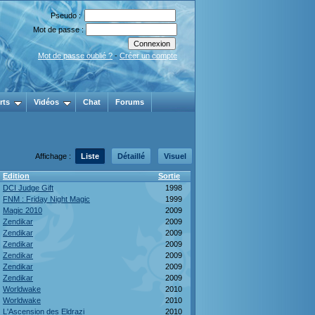
Pseudo :
Mot de passe :
Mot de passe oublié ?
-
Créer un compte
rts
Vidéos
Chat
Forums
Affichage :
Liste
Détaillé
Visuel
Edition
Sortie
DCI Judge Gift
1998
FNM : Friday Night Magic
1999
Magic 2010
2009
Zendikar
2009
Zendikar
2009
Zendikar
2009
Zendikar
2009
Zendikar
2009
Zendikar
2009
Worldwake
2010
Worldwake
2010
L'Ascension des Eldrazi
2010