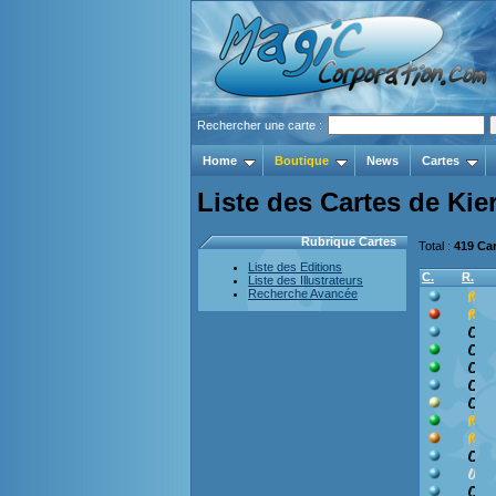
Rechercher une carte :
Home
Boutique
News
Cartes
Liste des Cartes de Kie
Rubrique Cartes
Total :
419 Ca
Liste des Editions
C.
R.
Liste des Illustrateurs
Recherche Avancée