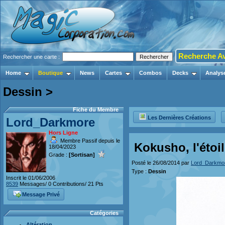
Recherche A
Rechercher une carte :
Home
Boutique
News
Cartes
Combos
Decks
Analys
Dessin >
Fiche du Membre
Les Dernières Créations
Lord_Darkmore
Hors Ligne
Membre Passif depuis le
Kokusho, l'étoil
18/04/2023
Grade :
[Sortisan]
Posté le 26/08/2014 par
Lord_Darkmo
Type :
Dessin
Inscrit le 01/06/2006
8539
Messages/ 0 Contributions/ 21 Pts
Message Privé
Catégories
Altération