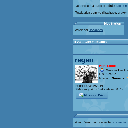
Dessin de ma carte préférée,
Kokusho, 
Réalisation comme d'habitude, crayon 
Modération
Validé par
Johannes
Il y a 1 Commentaires
regen
Hors Ligne
Membre Inactif 
le 01/02/2021
Grade :
[Nomade]
Inscrit le 23/05/2014
0
Messages/ 0 Contributions/ 0 Pts
Message Privé
Vous n'êtes pas connecté !
connectez