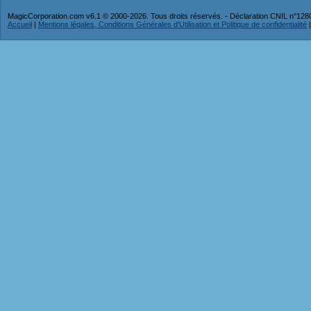
MagicCorporation.com v6.1 © 2000-2026. Tous droits réservés. - Déclaration CNIL n°12
Accueil
|
Mentions légales, Conditions Générales d'Utilisation et Politique de confidentialité