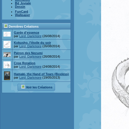
Bd Joviale
Dessin
FunCard
Wallpaper
Dernières Créations
Garde d'essence
par
Lord_Darkmore
(26/08/2014)
Kokusho, l'étoile du soir
par
Lord_Darkmore
(26/08/2014)
Patron des Nezumi
par
Lord_Darkmore
(26/08/2014)
Crop Rotation
par
Lord_Darkmore
(24/08/2014)
Hamaki, the Hand of Tears (Boxless)
par
Lord_Darkmore
(19/05/2013)
Voir les Créations