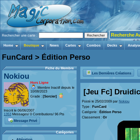
Recherche A
Rechercher une carte :
Home
Boutique
News
Cartes
Combos
Decks
Analys
FunCard > Édition Perso
Fiche du Membre
Les Dernières Créations
Nokiou
Hors Ligne
Membre Inactif depuis le
[Jeu Fc] Druidic
10/08/2023
Grade :
[Sorcier]
Posté le 25/02/2009 par
Nokiou
Type :
FunCard
Inscrit le 06/06/2007
Catégorie :
Édition Perso
1353
Messages/ 0 Contributions/ 96 Pts
Classement :
Or
Message Privé
Catégories
Altération