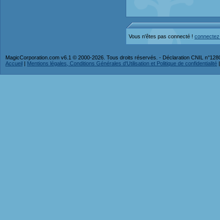
Vous n'êtes pas connecté !
connectez
MagicCorporation.com v6.1 © 2000-2026. Tous droits réservés. - Déclaration CNIL n°12
Accueil
|
Mentions légales, Conditions Générales d'Utilisation et Politique de confidentialité