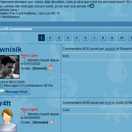
rfaitement identique aux cartes déjà dévoilées, mais je dirai que c'est ma personal touch ! Et c
is comme elle n'est pas encore sortie, je me suis tout permis !!!
primez vous !
emière Fun Card huitième, c'est sur MC !!!
 Nicktheboss
 y a 131 Commentaires
1
2
3
4
5
6
7
8
9
10
1
wnisik
Commentaire #131 posté par
awnisik
le Dimanch
Hors Ligne
9/10
Membre Inactif depuis
le 07/07/2010
Grade :
[Divinité]
crit le 08/11/2003
73
Messages/ 0 Contributions/ 68 Pts
Message Privé
r4ft
Commentaire #130 posté par
kr4ft
le Jeudi 13 M
Hors Ligne
Cool
Membre Inactif depuis
le 00/00/0000
Grade :
[Nomade]