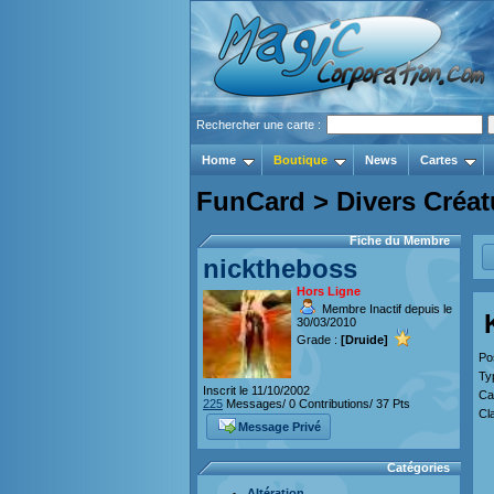
Rechercher une carte :
Home
Boutique
News
Cartes
FunCard > Divers Créat
Fiche du Membre
nicktheboss
Hors Ligne
Membre Inactif depuis le
30/03/2010
Grade :
[Druide]
Po
Ty
Inscrit le 11/10/2002
Ca
225
Messages/ 0 Contributions/ 37 Pts
Cl
Message Privé
Catégories
Altération