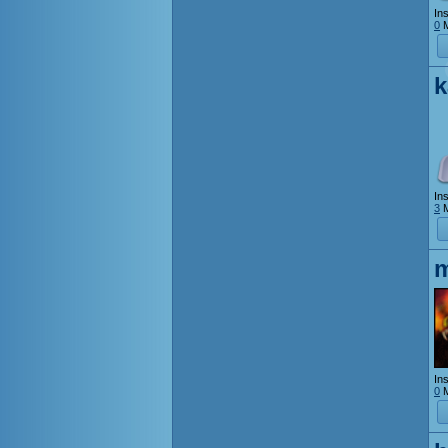
Ins
0
M
k
Ins
3
M
m
Ins
0
M