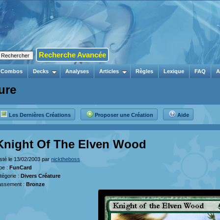
Recherche Avancée
Combos
Decks
Analyses
Articles
Règles
Lexique
FAQ
A
ure
Les Dernières Créations
Proposer une Création
Aide
Knight Of The Elven Wood
sté le 13/02/2003 par
nicktheboss
pe :
FunCard
tégorie :
Divers Créature
assement :
Bronze