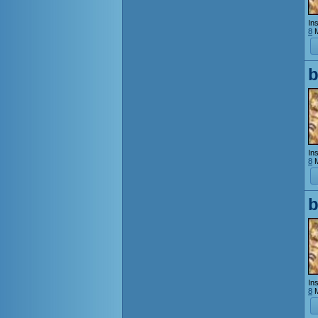
Ins
8
M
b
Ins
8
M
b
Ins
8
M