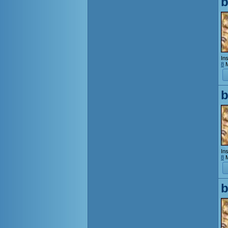
b
Ins
8
M
b
Ins
8
M
b