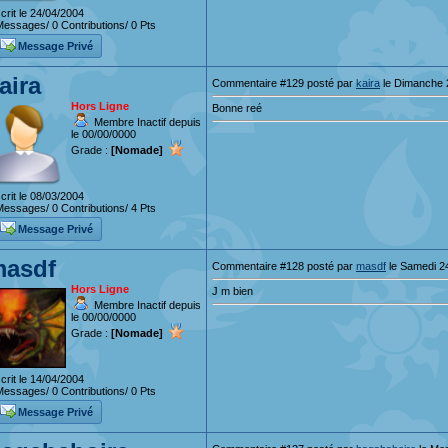
crit le 24/04/2004
essages/ 0 Contributions/ 0 Pts
Message Privé
aira
Commentaire #129 posté par
kaira
le Dimanche 2
Hors Ligne
Bonne reé
Membre Inactif depuis
le 00/00/0000
Grade :
[Nomade]
crit le 08/03/2004
essages/ 0 Contributions/ 4 Pts
Message Privé
asdf
Commentaire #128 posté par
masdf
le Samedi 24
Hors Ligne
J m bien
Membre Inactif depuis
le 00/00/0000
Grade :
[Nomade]
crit le 14/04/2004
essages/ 0 Contributions/ 0 Pts
Message Privé