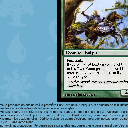
 vous présente en exclusivité la première Fun Card de la rubrique aux couleurs de la huitième 
utes les cartes dévoilées de la huitième sont en anglais !)
 voulais observer les réactions des membres quant à ce changement, qui à l'avenirse répercu
 suis assez fier d'être le premier à avoir fait une Fun Card huitième, même si je n'aprécie p
ncernant les traditionnelles rééditions dans ce genre d'éditions, pourquoi ne pas créer de nouve
t il y a 10 ans avec Alpha !
nc voici ma proposition ! Je pense que mon anglais est correct, et je pense aussi que c'est un