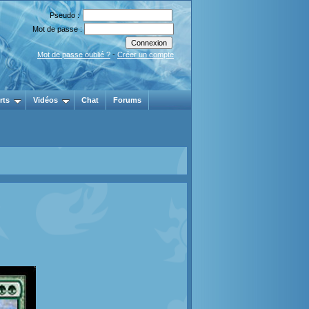
Pseudo :
Mot de passe :
Mot de passe oublié ?
-
Créer un compte
rts
Vidéos
Chat
Forums