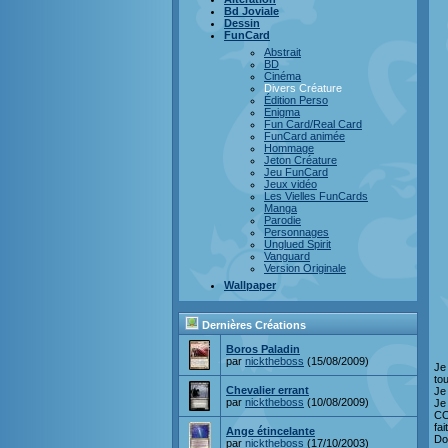
Bd Joviale
Dessin
FunCard
Abstrait
BD
Cinéma
Divers Créature
Édition Perso
Enigma
Fun Card/Real Card
FunCard animée
Hommage
Jeton Créature
Jeu FunCard
Jeux vidéo
Les Vielles FunCards
Manga
Parodie
Personnages
Unglued Spirit
Vanguard
Version Originale
Wallpaper
Dernières Créations
Boros Paladin
par
nicktheboss
(15/08/2009)
Je
to
Chevalier errant
Je
par
nicktheboss
(10/08/2009)
Je
CO
fai
Ange étincelante
Do
par
nicktheboss
(17/10/2003)