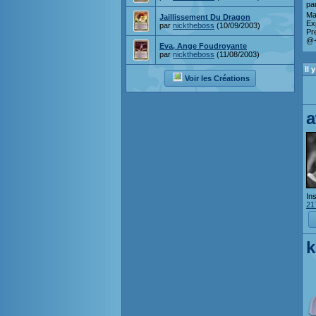
pa
Ma
Jaillissement Du Dragon
Ex
par
nicktheboss
(10/09/2003)
Pr
@+
Eva, Ange Foudroyante
par
nicktheboss
(11/08/2003)
Il
Voir les Créations
a
Ins
21
k